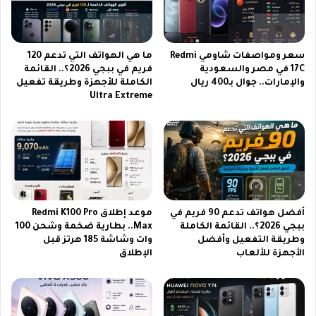
ك
خ
و
م
ا
ة
م
ك
سعر ومواصفات شاومي Redmi
ما هي الهواتف التي تدعم 120
ي
ب
17C في مصر والسعودية
فريم في ببجي 2026؟.. القائمة
و
والإمارات.. جوال بـ400 ريال
الكاملة للأجهزة وطريقة تفعيل
ا
Ultra Extreme
ت
ر
ي
ا
و
ن
ب
م
س
ي
ي
ل
م
ل
ا
ج
أفضل هواتف تدعم 90 فريم في
موعد إطلاق Redmi K100 Pro
ف
و
ببجي 2026؟.. القائمة الكاملة
Max.. بطارية ضخمة وشحن 100
و
ا
وطريقة التفعيل وأفضل
وات وشاشة 185 هرتز قبل
ر
ل
الأجهزة للألعاب
الإطلاق
ي
و
و
ا
ل
ك