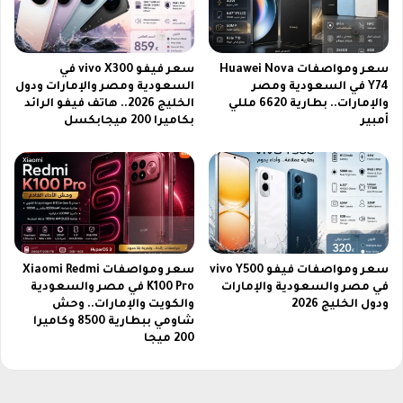
م
ب
ي
و
سعر ومواصفات Huawei Nova
سعر فيفو vivo X300 في
ت
Y74 في السعودية ومصر
السعودية ومصر والإمارات ودول
ر
والإمارات.. بطارية 6620 مللي
الخليج 2026.. هاتف فيفو الرائد
2
أمبير
بكاميرا 200 ميجابكسل
0
2
6
سعر ومواصفات فيفو vivo Y500
سعر ومواصفات Xiaomi Redmi
في مصر والسعودية والإمارات
K100 Pro في مصر والسعودية
ودول الخليج 2026
والكويت والإمارات.. وحش
شاومي ببطارية 8500 وكاميرا
200 ميجا