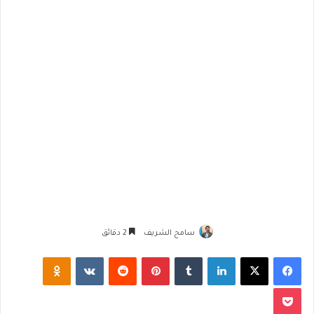
سامح الشريف
2 دقائق
فيسبوك
‫X
لينكدإن
‏Tumblr
بينتيريست
‏Reddit
‏VKontakte
Odnoklassniki
‫Pocket