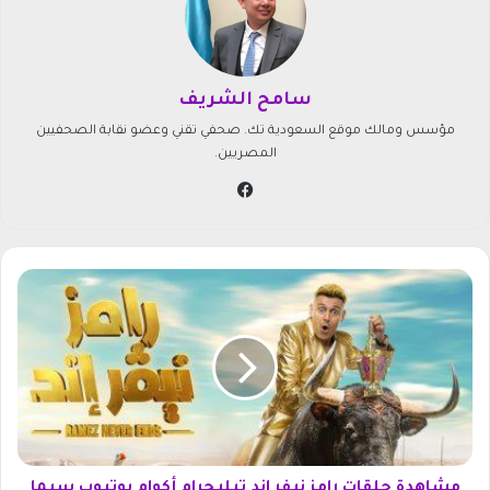
سامح الشريف
مؤسس ومالك موقع السعودية تك. صحفي تقني وعضو نقابة الصحفيين
المصريين.
في
سب
وك
م
ش
ا
ه
د
ة
ح
ل
ق
ا
مشاهدة حلقات رامز نيفر إند تيليجرام أكوام يوتيوب سيما