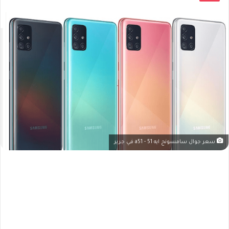
سعر جوال سامسونج ايه 51 - a51 في جرير