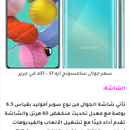
سعر جوال سامسونج ايه 51 – a51 في جرير
الشاشة
:
تأتي شاشة الجوال من نوع سوبر أموليد بقياس 6.5
بوصة مع معدل تحديث منخفض 60 هرتز، والشاشة
تقدم أداء جيدًا مع تشغيل الألعاب والفيديوهات