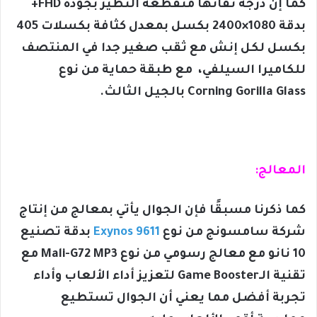
كما إن درجة نقائها منقطعة النظير بجودة FHD+
بدقة 1080×2400 بكسل بمعدل كثافة بكسلات 405
بكسل لكل إنش مع ثقب صغير جدا في المنتصف
للكاميرا السيلفي، مع طبقة حماية من نوع
Corning Gorilla Glass بالجيل الثالث.
المعالج:
كما ذكرنا مسبقًا فإن الجوال يأتي بمعالج من إنتاج
شركة سامسونج من نوع
Exynos 9611
بدقة تصنيع
10 نانو مع معالج رسومي من نوع Mali-G72 MP3 مع
تقنية الـGame Booster لتعزيز أداء الألعاب وأداء
تجربة أفضل مما يعني أن الجوال تستطيع