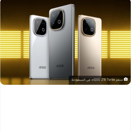
سعر iQOO Z10 Turbo+ في السعودية