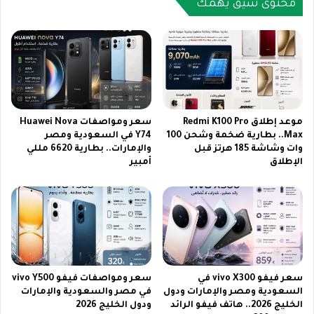
س
محتوى شيق يهمك
i
ع
N
و
o
د
t
ي
e
ة
1
2
4
0
S
2
E
موعد إطلاق Redmi K100 Pro
سعر ومواصفات Huawei Nova
6
Max.. بطارية ضخمة وشحن 100
Y74 في السعودية ومصر
5
وات وشاشة 185 هرتز قبل
والإمارات.. بطارية 6620 مللي
G
الإطلاق
أمبير
ف
ي
ا
ل
س
ع
و
د
سعر فيفو vivo X300 في
سعر ومواصفات فيفو vivo Y500
ي
السعودية ومصر والإمارات ودول
في مصر والسعودية والإمارات
ة
الخليج 2026.. هاتف فيفو الرائد
ودول الخليج 2026
2