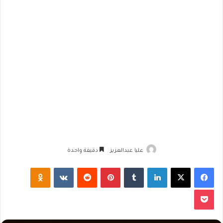
عليا عبدالعزيز
دقيقة واحدة
فيسبوك
‫X
لينكدإن
‏Tumblr
بينتيريست
‏Reddit
‏VKontakte
Odnoklassniki
‫Pocket