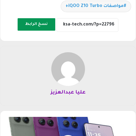
مواصفات iQOO Z10 Turbo+
نسخ الرابط
عليا عبدالعزيز
س
ع
ر