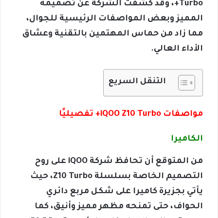
Turbo+، وقد كشفت الشركة عن تصميمه
المميز وبعض المواصفات الرئيسية للجوال،
مما زاد من حماس المهتمين بالتقنية وعشاق
الأداء العالي.
التنقل السريع
مواصفات iQOO Z10 Turbo+ تفصيليًا
الكاميرا
من المتوقع أن تحافظ شركة iQOO على روح
التصميم الخاصة بسلسلة Z10 Turbo، حيث
يأتي بجزيرة كاميرا على شكل مربع دائري
الحواف، حتى تمنحه مظهر مميز وأنيق، كما