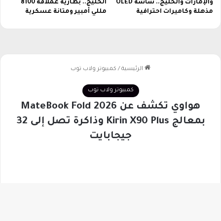
والإمارات والخليج.. شاشة OLED
الخليج.. بطارية عملاقة 8100
مذهلة وكاميرات احترافية
مللي أمبير ومتانة عسكرية