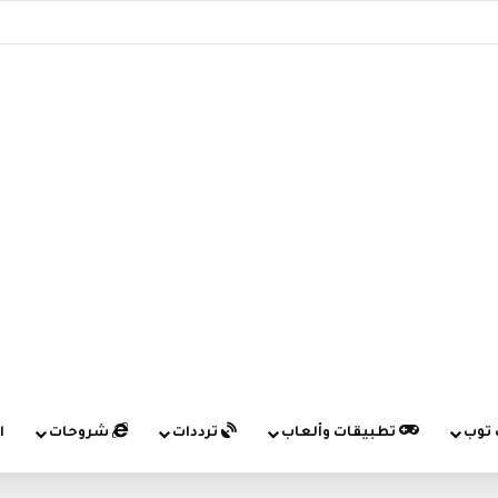
 توب
تطبيقات وألعاب
ترددات
شروحات
ا