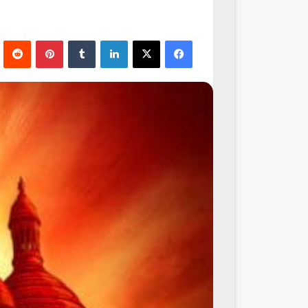
فيسبوك
‫X
لينكدإن
‏Tumblr
بينتيريست
‏Reddit