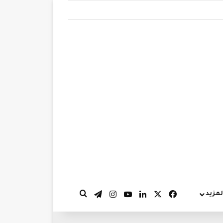
‫X
فيسبوك
لينكدإن
‫YouTube
انستقرام
تيلقرام
لمزيد
بحث عن