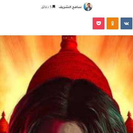
سامح الشريف
5 دقائق
‏VKontakte
Odnoklassniki
‫Pocket