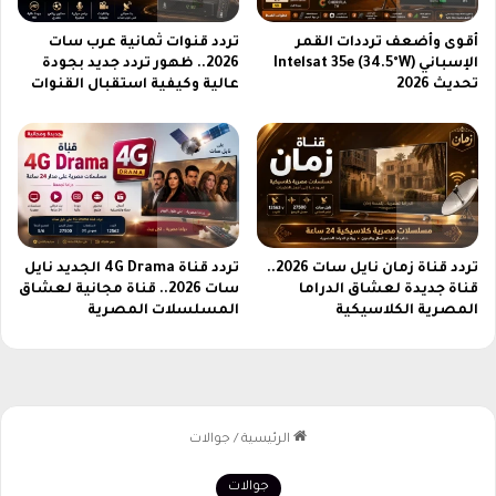
ر
و
يً
د
أقوى وأضعف ترددات القمر
تردد قنوات ثمانية عرب سات
ا
ي
الإسباني Intelsat 35e (34.5°W)
2026.. ظهور تردد جديد بجودة
ب
ة
تحديث 2026
عالية وكيفية استقبال القنوات
ج
2
و
0
د
2
ة
6
H
D
تردد قناة زمان نايل سات 2026..
تردد قناة 4G Drama الجديد نايل
قناة جديدة لعشاق الدراما
سات 2026.. قناة مجانية لعشاق
المصرية الكلاسيكية
المسلسلات المصرية