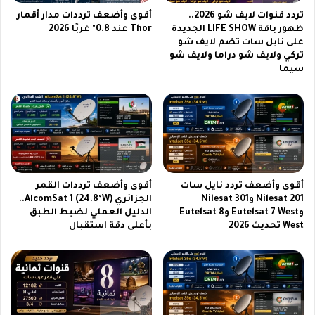
س
س
تردد قنوات لايف شو 2026..
أقوى وأضعف ترددات مدار أقمار
ت
و
ظهور باقة LIFE SHOW الجديدة
Thor عند 0.8° غربًا 2026
م
على نايل سات تضم لايف شو
ن
تركي ولايف شو دراما ولايف شو
ت
ج
سيما
ع
ج
ب
ل
أ
ا
ح
ك
د
س
ث
ي
ا
ا
ل
ي
أقوى وأضعف تردد نايل سات
أقوى وأضعف ترددات القمر
م
ه
Nilesat 201 وNilesat 301
الجزائري AlcomSat 1 (24.8°W)..
ب
5
وEutelsat 7 West وEutelsat 8
الدليل العملي لضبط الطبق
ا
6
West تحديث 2026
بأعلى دقة استقبال
ر
ف
ي
ي
ا
ا
ت
ل
ح
س
ص
ع