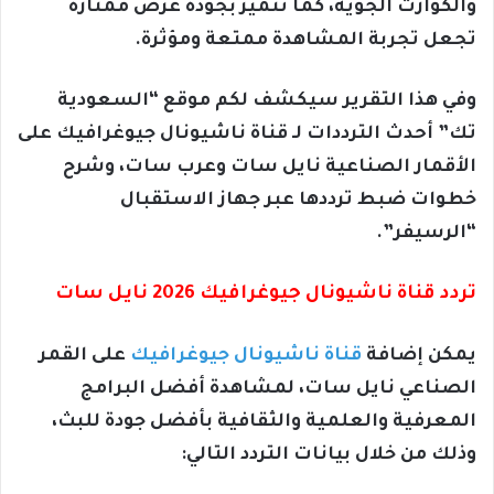
والكوارث الجوية، كما تتميز بجودة عرض ممتازة
تجعل تجربة المشاهدة ممتعة ومؤثرة.
وفي هذا التقرير سيكشف لكم موقع “السعودية
تك” أحدث الترددات لـ قناة ناشيونال جيوغرافيك على
الأقمار الصناعية نايل سات وعرب سات، وشرح
خطوات ضبط ترددها عبر جهاز الاستقبال
“الرسيفر”.
تردد قناة ناشيونال جيوغرافيك 2026 نايل سات
يمكن إضافة
قناة ناشيونال جيوغرافيك
على القمر
الصناعي نايل سات، لمشاهدة أفضل البرامج
المعرفية والعلمية والثقافية بأفضل جودة للبث،
وذلك من خلال بيانات التردد التالي: