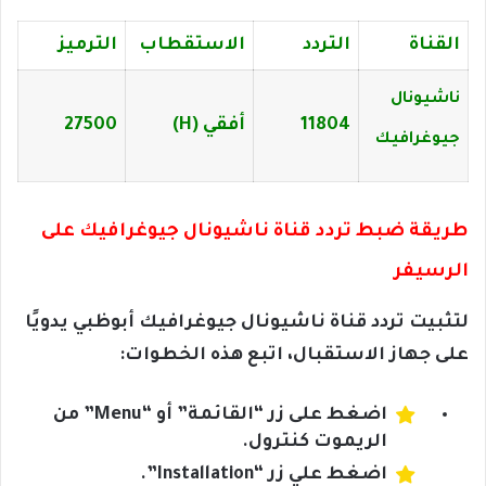
القناة
التردد
الاستقطاب
الترميز
ناشيونال
11804
أفقي (H)
27500
جيوغرافيك
طريقة ضبط تردد قناة ناشيونال جيوغرافيك على
الرسيفر
لتثبيت تردد قناة ناشيونال جيوغرافيك أبوظبي يدويًا
على جهاز الاستقبال، اتبع هذه الخطوات:
اضغط على زر “القائمة” أو “Menu” من
الريموت كنترول.
اضغط علي زر “Installation”.