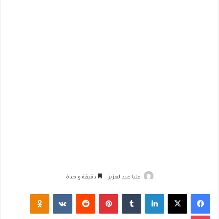
عليا عبدالعزيز
دقيقة واحدة
فيسبوك
‫X
لينكدإن
‏Tumblr
بينتيريست
‏Reddit
‏VKontakte
Odnoklassniki
‫Pocket