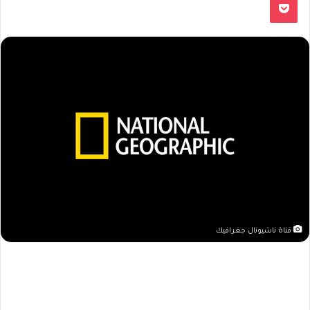
قناة ناشيونال جغرافيك