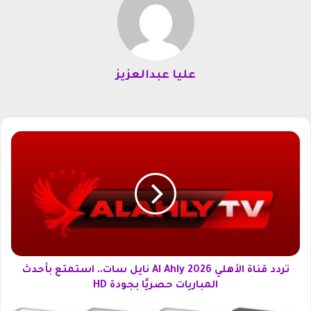
عليا عبدالعزيز
ت
ر
د
د
ق
ن
ا
ة
ا
ل
تردد قناة الأهلي Al Ahly 2026 نايل سات.. استمتع بأحدث
أ
المباريات حصريًا بجودة HD
ه