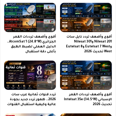
ش
ع
ر
و
|
د
م
ي
ب
ة
ا
2
ر
0
أقوى وأضعف تردد نايل سات
أقوى وأضعف ترددات القمر
ي
2
Nilesat 201 وNilesat 301
الجزائري AlcomSat 1 (24.8°W)..
ا
6
وEutelsat 7 West وEutelsat 8
الدليل العملي لضبط الطبق
ت
|
West تحديث 2026
بأعلى دقة استقبال
ح
م
ص
و
ر
ا
ي
ص
ة
ف
ب
ا
ج
ت
و
خ
أقوى وأضعف ترددات القمر
تردد قنوات ثمانية عرب سات
د
ر
الإسباني Intelsat 35e (34.5°W)
2026.. ظهور تردد جديد بجودة
ة
ا
تحديث 2026
عالية وكيفية استقبال القنوات
H
ف
D
ي