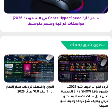
ة
ة
D
C
u
o
b
b
سعر فأرة Cobra HyperSpeed في السعودية 2026|
a
r
مواصفات خرافية وسعر متوسط
i
a
S
H
p
y
o
p
محتوى شيق يهمك
r
e
t
r
s
S
2
p
0
e
2
e
6
d
ب
ف
تردد قنوات لايف شو 2026..
أقوى وأضعف ترددات مدار أقمار
ث
ي
ظهور باقة LIFE SHOW الجديدة
Thor عند 0.8° غربًا 2026
م
على نايل سات تضم لايف شو
ا
تركي ولايف شو دراما ولايف شو
ب
ل
سيما
ا
س