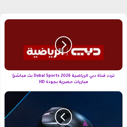
ت
ر
د
د
ق
ن
ا
ة
د
ب
تردد قناة دبي الرياضية Dubai Sports 2026 بث مباشر|
ي
مباريات حصرية بجودة HD
ا
ل
س
ر
ع
ي
ر
ا
ف
ض
أ
ي
ر