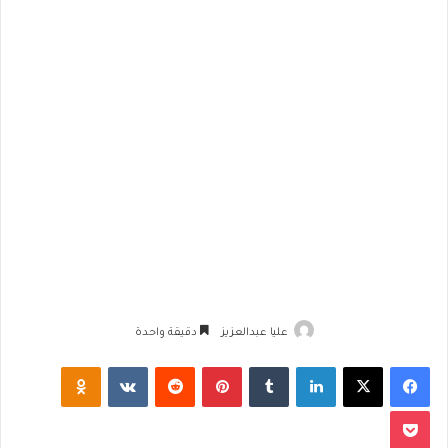
عليا عبدالعزيز
دقيقة واحدة
فيسبوك
‫X
لينكدإن
‏Tumblr
بينتيريست
‏Reddit
‏VKontakte
Odnoklassniki
‫Pocket