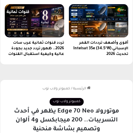
م
ص
ر
ي
ة
ب
أقوى وأضعف ترددات القمر
تردد قنوات ثمانية عرب سات
أ
الإسباني Intelsat 35e (34.5°W)
2026.. ظهور تردد جديد بجودة
ع
تحديث 2026
عالية وكيفية استقبال القنوات
ل
ي
ج
و
د
ة
و
د
ق
ة