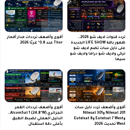
م
ل
ا
م
ن
ت
م
ا
ش
ب
ا
ع
تردد قنوات لايف شو 2026..
أقوى وأضعف ترددات مدار أقمار
ه
ة
ظهور باقة LIFE SHOW الجديدة
Thor عند 0.8° غربًا 2026
د
أ
على نايل سات تضم لايف شو
ة
ف
تركي ولايف شو دراما ولايف شو
ب
ض
سيما
ج
ل
و
ا
د
ل
ة
م
ع
س
ا
ل
ل
س
ي
ل
أقوى وأضعف تردد نايل سات
أقوى وأضعف ترددات القمر
ة
ا
Nilesat 201 وNilesat 301
الجزائري AlcomSat 1 (24.8°W)..
ت
وEutelsat 7 West وEutelsat 8
الدليل العملي لضبط الطبق
ا
West تحديث 2026
بأعلى دقة استقبال
ل