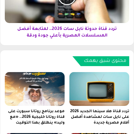
س
ن
ل
ا
س
ة
ل
ح
ا
د
تردد قناة حدوتة نايل سات 2026.. لمتابعة أفضل
ت
و
المسلسلات المصرية بأعلي جودة ودقة
ن
ت
ا
ة
ي
ن
ل
ا
محتوى شيق يهمك
س
ي
ا
ل
ت
س
2
ا
0
ت
2
2
6
0
.
2
تردد قناة هلا سينما الجديد 2026
موعد برنامج روتانا سبورت على
.
6
على نايل سات لمشاهدة أفضل
قناة روتانا خليجية 2026.. «مع
ل
أفلام مصرية جديدة
وليد» ينطلق بهذا التوقيت
.
ض
.