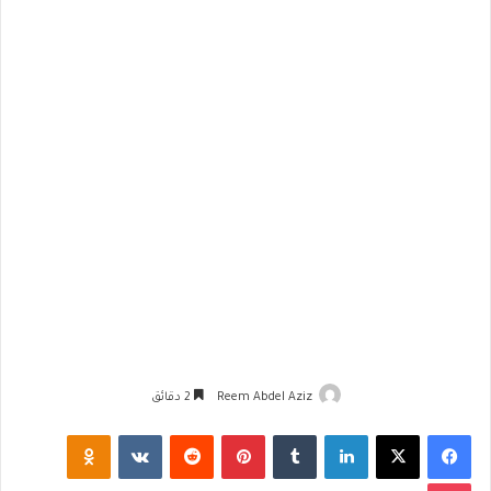
Reem Abdel Aziz
2 دقائق
فيسبوك
‫X
لينكدإن
‏Tumblr
بينتيريست
‏Reddit
‏VKontakte
Odnoklassniki
‫Pocket