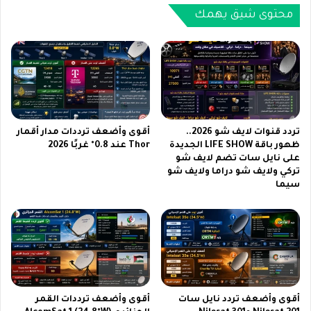
.
ن
محتوى شيق يهمك
ل
و
م
ر
ش
ن
ا
ا
ه
ي
د
ل
ة
س
أ
ا
تردد قنوات لايف شو 2026..
أقوى وأضعف ترددات مدار أقمار
ف
ت
ظهور باقة LIFE SHOW الجديدة
Thor عند 0.8° غربًا 2026
ض
على نايل سات تضم لايف شو
2
تركي ولايف شو دراما ولايف شو
ل
0
سيما
ا
2
ل
6
م
.
س
.
ل
ل
س
م
ل
ش
ا
ا
أقوى وأضعف تردد نايل سات
أقوى وأضعف ترددات القمر
ت
ه