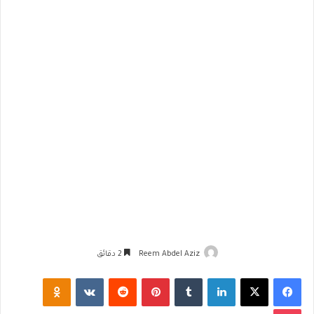
Reem Abdel Aziz
2 دقائق
فيسبوك
‫X
لينكدإن
‏Tumblr
بينتيريست
‏Reddit
‏VKontakte
Odnoklassniki
‫Pocket