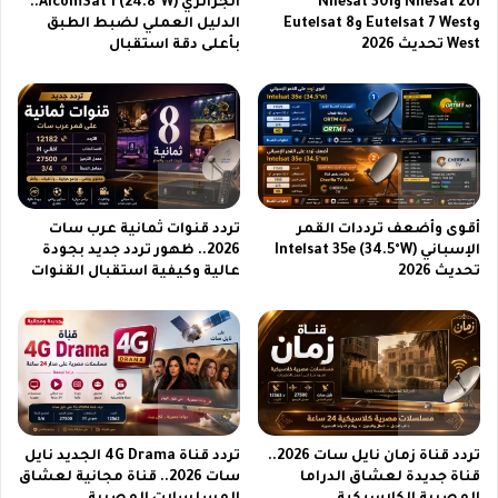
Nilesat 201 وNilesat 301
الجزائري AlcomSat 1 (24.8°W)..
ا
د
وEutelsat 7 West وEutelsat 8
الدليل العملي لضبط الطبق
ل
ة
West تحديث 2026
بأعلى دقة استقبال
م
ا
ص
ل
ر
ب
ي
ر
ة
ا
ا
م
ل
ج
ق
ا
أقوى وأضعف ترددات القمر
تردد قنوات ثمانية عرب سات
د
ل
الإسباني Intelsat 35e (34.5°W)
2026.. ظهور تردد جديد بجودة
ي
د
تحديث 2026
عالية وكيفية استقبال القنوات
م
ي
ة
ن
ي
ة
ب
أ
ع
تردد قناة زمان نايل سات 2026..
تردد قناة 4G Drama الجديد نايل
ل
قناة جديدة لعشاق الدراما
سات 2026.. قناة مجانية لعشاق
ى