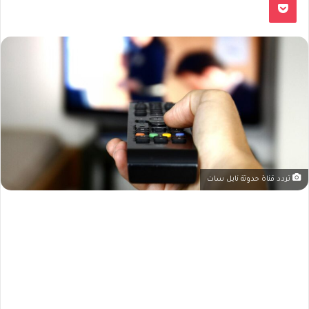
تردد قناة حدوتة نايل سات