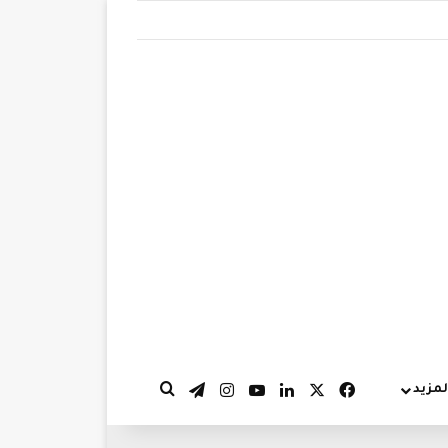
‫X
فيسبوك
لينكدإن
‫YouTube
انستقرام
تيلقرام
لمزيد
بحث عن