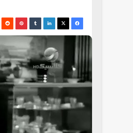
فيسبوك
‫X
لينكدإن
‏Tumblr
بينتيريست
‏Reddit