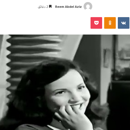
Reem Abdel Aziz
2 دقائق
‏VKontakte
Odnoklassniki
‫Pocket