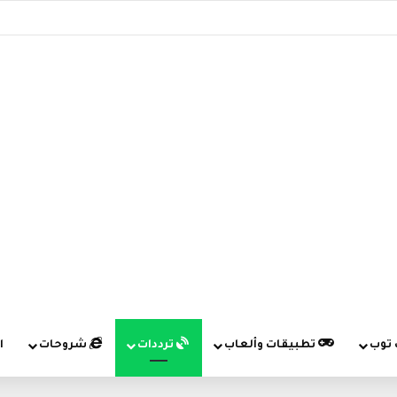
 توب
تطبيقات وألعاب
ترددات
شروحات
ا