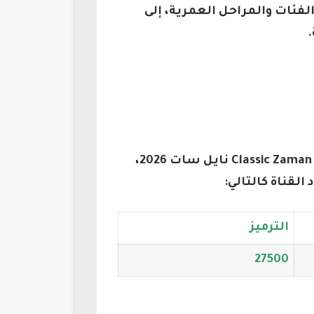
ئات والمراحل العمرية، إلى
عشاق الأفلام الكلاسيكية القديمة يبحثون عن تردد قناة كلاسيك زمان Classic Zaman channel frequency نايل سات 2026،
القناة كالتالي:
الترميز
27500