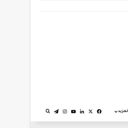
‫X
فيسبوك
لينكدإن
‫YouTube
انستقرام
تيلقرام
لمزيد
بحث عن