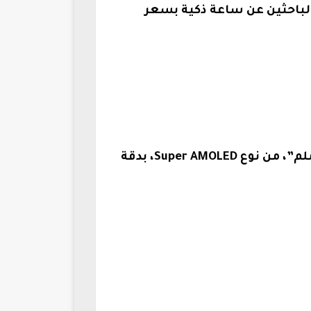
 الباحثين عن ساعة ذكية بسعر
الشاشة: تأتي بحجم 1.3 بوصة “في الإصدار 43 ملم” وبحجم 1.5 بوصة “في الإصدار 47 ملم”، من نوع Super AMOLED، بدقة