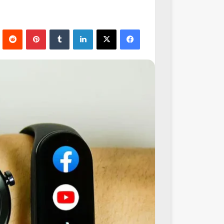
فيسبوك
‫X
لينكدإن
‏Tumblr
بينتيريست
‏Reddit