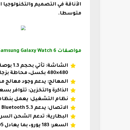
الأناقة في التصميم والتكنولوجيا ا
متوسطا.
مواصفات Samsung Galaxy Watch 6
480×480 بكسل، محاطة بزجاج من نوع Sapphire Crystal.
المعالج: يدعم وجود معالج من نوع Exynos W930 ثنائي النواة بسرعة 4
الذاكرة والتخزين: تتوافر بسعة تخزين داخلية 16
نظام التشغيل: يعمل بنظام Wear OS 4 بتصميم واجهة ne UI Watch 5
الاتصال: يدعم Wi-Fi، Bluetooth 5.3، وGPS.
البطارية: تدعم الشحن السري
السعر: 183 يورو، بما يعادل 805 ريال سعودي.