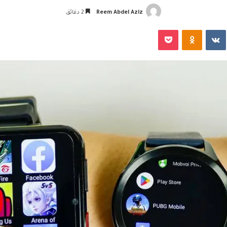
Reem Abdel Aziz
2 دقائق
‏VKontakte
Odnoklassniki
‫Pocket