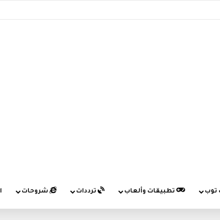
 توب
تطبيقات وألعاب
ترددات
شروحات
ا