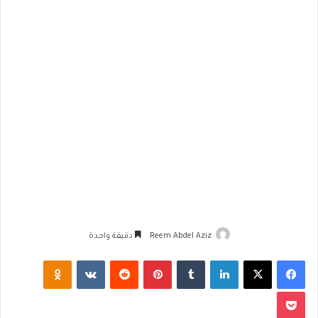
Reem Abdel Aziz
دقيقة واحدة
فيسبوك
‫X
لينكدإن
‏Tumblr
بينتيريست
‏Reddit
‏VKontakte
Odnoklassniki
‫Pocket