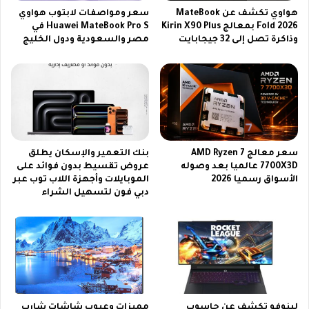
2
هواوي تكشف عن MateBook
سعر ومواصفات لابتوب هواوي
Fold 2026 بمعالج Kirin X90 Plus
Huawei MateBook Pro S في
0
وذاكرة تصل إلى 32 جيجابايت
مصر والسعودية ودول الخليج
2
6
…
سعر معالج AMD Ryzen 7
بنك التعمير والإسكان يطلق
7700X3D عالميا بعد وصوله
عروض تقسيط بدون فوائد على
الأسواق رسميا 2026
الموبايلات وأجهزة اللاب توب عبر
دبي فون لتسهيل الشراء
لينوفو تكشف عن حاسوب
مميزات وعيوب شاشات شارب