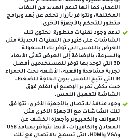
بواجهة مميزة وسهلة الاستخدام لكل
الأعمار، كما أنها تدعم العديد من اللغات
المختلفة، وتتوافر بأزرار تحكم عن بُعد وبرامج
متطور للتحكم بالأجهزة الأخرى.
تدعم وجود تقنيات متطورة: تحتوي تلك
الشاشات على كثير من التقنيات الحديثة مثل
العرض باللمس التي توفر بك السهولة
والسرعة، بالإضافة إلى العرض ثلاثي الأبعاد
3D التي توجد بها توفر للمستخدمين أفضل
تجربة مشاهدة واقعية، الأشعة تحت الحمراء
IR التي تتيح اللمس بدون الحاجة للضغط،
حيث يكفي تمرير الإصبع أو القلم فوق
الشاشة لتفعيل اللمس.
وجود منافذ للاتصال بالأجهزة الأخرى: تتوافق
تلك الشاشات مع الأجهزة الأخرى مثل
الهواتف والكمبيوتر وأجهزة الكشف عن
المعادن والكاميرات، لأنها تتوافر بمنافذ USB
وVGA وHDMI، التي تسمح بالاتصال مع تلك