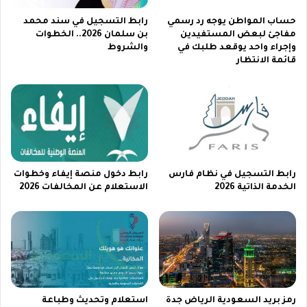
و
0
ك
2
حساب المواطن يوجه رد رسمي
رابط التسجيل في سند محمد
ل
3
مفاجئ لبعض المستفيدين
بن سلمان 2026.. الخطوات
وإجراء واحد يوقعد طلبك في
والشروط
ا
و
قائمة الانتظار
ل
ك
ف
ي
ر
ف
و
ي
ع
ة
ا
ل
ت
رابط التسجيل في نظام فارس
رابط دخول منصة إيفاء وخطوات
س
الخدمة الذاتية 2026
الاستعلام عن المخالفات 2026
ج
ي
ل
و
ت
ت
ب
ع
رمز بريد السعودية الرياض جدة
استعلام وتحديث وطباعة