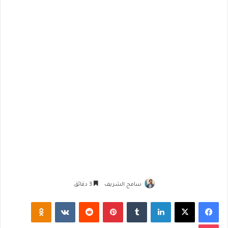
سامح الشريف
3 دقائق
فيسبوك
‫X
لينكدإن
‏Tumblr
بينتيريست
‏Reddit
‏VKontakte
Odnoklassniki
‫Pocket