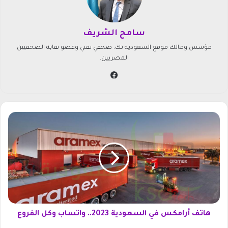
سامح الشريف
مؤسس ومالك موقع السعودية تك. صحفي تقني وعضو نقابة الصحفيين
المصريين.
في
سب
وك
ه
ا
ت
ف
أ
ر
ا
م
ك
س
هاتف أرامكس في السعودية 2023.. واتساب وكل الفروع
ف