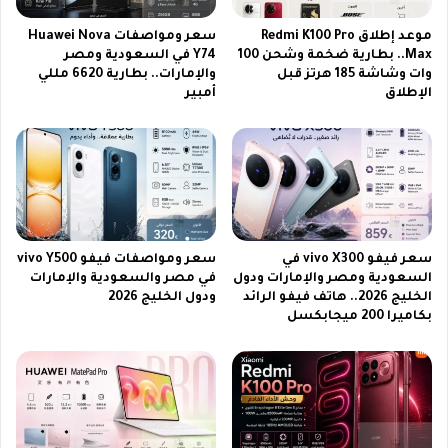
س
ع
موعد إطلاق Redmi K100 Pro
سعر ومواصفات Huawei Nova
و
Max.. بطارية ضخمة وشحن 100
Y74 في السعودية ومصر
وات وشاشة 185 هرتز قبل
والإمارات.. بطارية 6620 مللي
د
الإطلاق
أمبير
ي
ة
|
آ
ي
ف
و
ن
سعر فيفو vivo X300 في
سعر ومواصفات فيفو vivo Y500
1
السعودية ومصر والإمارات ودول
في مصر والسعودية والإمارات
3
الخليج 2026.. هاتف فيفو الرائد
ودول الخليج 2026
ب
بكاميرا 200 ميجابكسل
ر
و
م
ا
ك
س