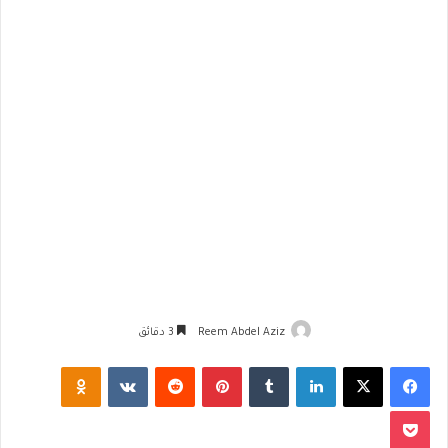
Reem Abdel Aziz
3 دقائق
فيسبوك
‫X
لينكدإن
‏Tumblr
بينتيريست
‏Reddit
‏VKontakte
Odnoklassniki
‫Pocket