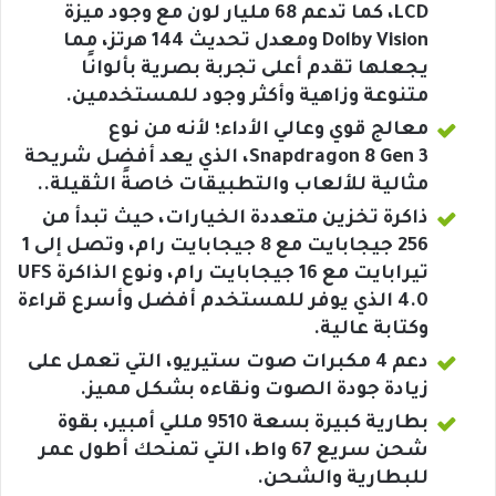
LCD، كما تدعم 68 مليار لون مع وجود ميزة
Dolby Vision ومعدل تحديث 144 هرتز، مما
يجعلها تقدم أعلى تجربة بصرية بألوانًا
متنوعة وزاهية وأكثر وجود للمستخدمين.
معالج قوي وعالي الأداء؛ لأنه من نوع
Snapdragon 8 Gen 3، الذي يعد أفضل شريحة
مثالية للألعاب والتطبيقات خاصةً الثقيلة..
ذاكرة تخزين متعددة الخيارات، حيث تبدأ من
256 جيجابايت مع 8 جيجابايت رام، وتصل إلى 1
تيرابايت مع 16 جيجابايت رام، ونوع الذاكرة UFS
4.0 الذي يوفر للمستخدم أفضل وأسرع قراءة
وكتابة عالية.
دعم 4 مكبرات صوت ستيريو، التي تعمل على
زيادة جودة الصوت ونقاءه بشكل مميز.
بطارية كبيرة بسعة 9510 مللي أمبير، بقوة
شحن سريع 67 واط، التي تمنحك أطول عمر
للبطارية والشحن.