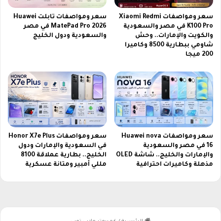
ي
د
سعر ومواصفات Xiaomi Redmi
سعر ومواصفات تابلت Huawei
ع
K100 Pro في مصر والسعودية
MatePad Pro 2026 في مصر
م
والكويت والإمارات.. وحش
والسعودية ودول الخليج
ك
شاومي ببطارية 8500 وكاميرا
200 ميجا
م
ف
ر
ي
م
ب
ب
ج
سعر ومواصفات Huawei nova
سعر ومواصفات Honor X7e Plus
ي
16 في مصر والسعودية
في السعودية والإمارات ودول
والإمارات والخليج.. شاشة OLED
الخليج.. بطارية عملاقة 8100
مذهلة وكاميرات احترافية
مللي أمبير ومتانة عسكرية