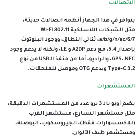
الاتصالات
يتوافر في هذا الجهاز أنظمة اتصالات حديثة،
مثل الشبكات اللاسلكية Wi-Fi 802.11
a/b/g/n/ac/6/7، ثنائي النطاق، ووجود البلوتوث
بإصدار 5.4، مع دعم A2DP و LE، ولكنه لا يدعم وجود
GPS، NFC، والراديو، أما عن منفذ الـUSB من نوع
Type-C 3.2 ويدعم OTG وموصل للملحقات.
المستشعرات
يضم أوبو باد 3 برو عدد من المستشعرات الدقيقة،
مثل مستشعر التسارع، مستشعر القرب
(للاكسسوارات فقط)، الجيروسكوب، البوصلة،
ومستشعر طيف الألوان.