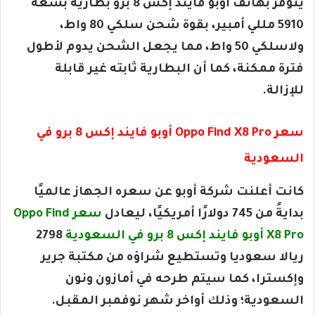
يتوفر بهاتف أوبو فايند إكس 8 برو بطارية بسعة
5910 مللي أمبير، بقوة شحن سلكي 80 واط،
ولاسلكي 50 واط، مما يجعل الشحن يدوم لأطول
فترة ممكنة، كما أن البطارية ثابته غير قابلة
للإزالة.
سعر Oppo Find X8 Pro أوبو فايند إكس 8 برو في
السعودية
كانت أعلنت شركة أوبو عن سعره الجهاز عالميًا
بدايةً من 745 دولارًا أمريكيًا، ليعادل
سعر Oppo Find
X8 Pro أوبو فايند إكس 8 برو في السعودية
2798
ريالا سعوديا وتستطيع شراؤه من مكتبة جرير
وإكسترا، كما سيتم طرحه في أمازون ونون
السعودية؛ وذلك أواخر شهر نوفمبر المقبل.