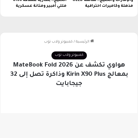
والإمارات والخليج.. شاشة OLED
الخليج.. بطارية عملاقة 8100
مذهلة وكاميرات احترافية
مللي أمبير ومتانة عسكرية
زر