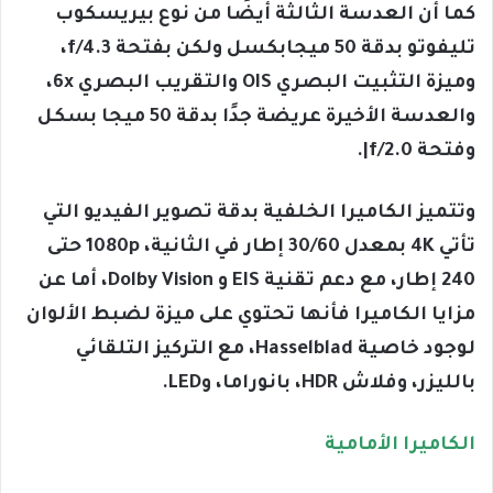
كما أن العدسة الثالثة أيضًا من نوع بيريسكوب
تليفوتو بدقة 50 ميجابكسل ولكن بفتحة f/4.3،
وميزة التثبيت البصري OIS والتقريب البصري 6x،
والعدسة الأخيرة عريضة جدًا بدقة 50 ميجا بسكل
وفتحة f/2.0|.
وتتميز الكاميرا الخلفية بدقة تصوير الفيديو التي
تأتي 4K بمعدل 30/60 إطار في الثانية، 1080p حتى
240 إطار، مع دعم تقنية EIS و Dolby Vision، أما عن
مزايا الكاميرا فأنها تحتوي على ميزة لضبط الألوان
لوجود خاصية Hasselblad، مع التركيز التلقائي
بالليزر، وفلاش HDR، بانوراما، وLED.
الكاميرا الأمامية