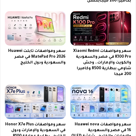
بكاميرا 200 ميجابكسل
ع
ي
ص
ة
ر
ي
ة
سعر ومواصفات Xiaomi Redmi
سعر ومواصفات تابلت Huawei
K100 Pro في مصر والسعودية
MatePad Pro 2026 في مصر
والكويت والإمارات.. وحش
والسعودية ودول الخليج
شاومي ببطارية 8500 وكاميرا
200 ميجا
سعر ومواصفات Huawei nova
سعر ومواصفات Honor X7e Plus
16 في مصر والسعودية
في السعودية والإمارات ودول