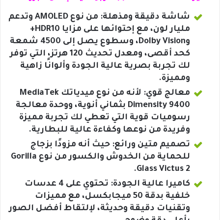
شاشة دقيقة ومذهلة: من نوع AMOLED وتدعم
مليار لون، مع إحتوائها على مزايا HDR10+
وDolby Vision، وسطوع يصل إلى 4500 شمعة
كحد أقصى، ومعدل تحديث 120 هرتز، التي توفر
لك تجربة بصرية عالية الجودة وألوانًا زاهية
ومميزة.
معالج قوي: لأنه من نوع ميدياتك MediaTek
Dimensity 9400 بثماني أنوية، ووحدة معالجة
رسوميات قوية التي تعطي لك تجربة مميزة
وفريدة من نوعها وكفاءة عالية للبطارية.
تصميم متين ورائع: حيث أنه مزودًا بزجاج
للحماية من الخدوش والكسور من نوع Gorilla
Glass Victus 2.
كاميرا عالية الجودة: تحتوي على 4 عدسات
خلفية بدقة 50 ميجابكسل، مع مميزات
وتقنيات دقيقة وحديثة، لإلتقاط أفضل الصور