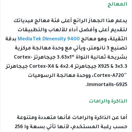
المعالج
يدعم هذا الجهاز الرائع أعلى فئة معالج ميدياتك
لتقديم أعلى وأفضل أداء للألعاب والتطبيقات
الثقيلة، وهو معالج
MediaTek Dimensity 9400
بدقة
تصنيع 3 نانومتر، ويأتي مع وحدة معالجة مركزية
بشريحة ثمانية النواة “1×3.63 جيجاهرتز Cortex-
X925 & 3×3.3 جيجاهرتز Cortex-X4 & 4×2.4 جيجاهرتز
Cortex-A720″، ووحدة معالجة الرسوميات
Immortalis-G925.
الذاكرة والرامات
أما عن الذاكرة والرامات فأنها متعددة ومتنوعة
حسب رغبة المستخدم، لأنها تأتي بسعة وا 256