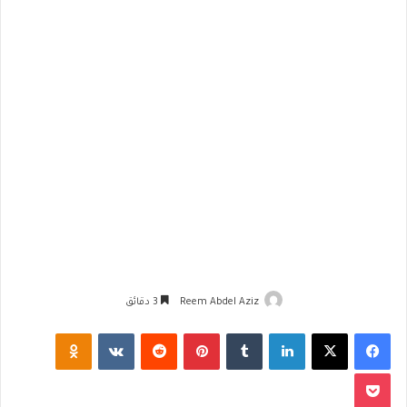
Reem Abdel Aziz
3 دقائق
فيسبوك
‫X
لينكدإن
‏Tumblr
بينتيريست
‏Reddit
‏VKontakte
Odnoklassniki
‫Pocket