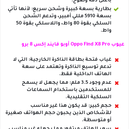
بأعلى دقة وضوح.
بطارية بسعة كبيرة وشحن سريع: لأنها تأتي
بسعة 5910 مللي أمبير، وتدعم الشحن
السلكي بقوة 80 واط، واللاسلكي بقوة 50
واط.
عيوب Oppo Find X8 Pro أوبو فايند إكس 8 برو
غياب فتحة بطاقة الذاكرة الخارجية: التي لا
تدعم توسيع الذاكرة وتعتمد على سعة
الهاتف الداخلية فقط.
عدم وجود 3.5 ملم: مما يجعل لا يسمح
للمستخدمين باستخدام السماعات
السلكية التقليدية.
حجم كبير: قد يكون هذا غير مناسب
للأشخاص الذين يحبون حجم الهواتف صغيرة
أو متوسطة.