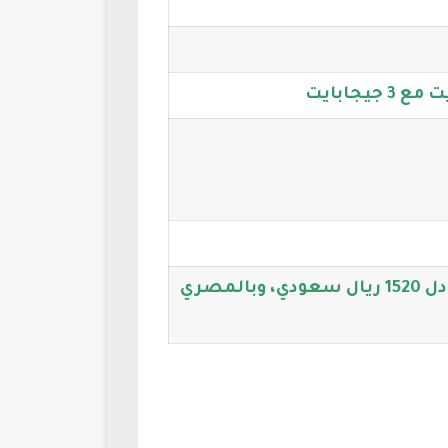
405 دولارًا أمريكًا، فيما يعادل 1520 ريال سعودي، وبالمصري