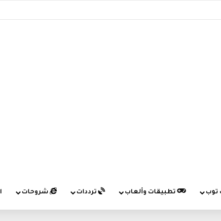
 توب
تطبيقات وألعاب
ترددات
شروحات
ا