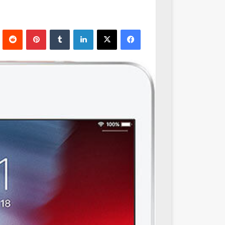
فيسبوك
‫X
لينكدإن
‏Tumblr
بينتيريست
‏Reddit