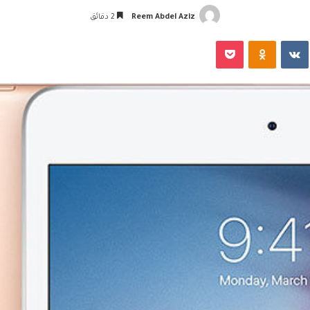
Reem Abdel Aziz
2 دقائق
‏VKontakte
Odnoklassniki
‫Pocket