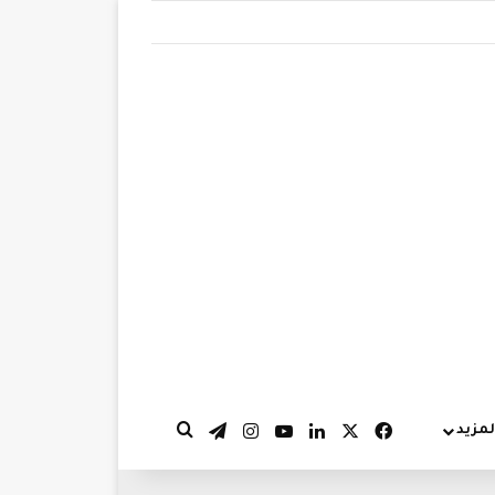
‫X
فيسبوك
لينكدإن
‫YouTube
انستقرام
تيلقرام
لمزيد
بحث عن