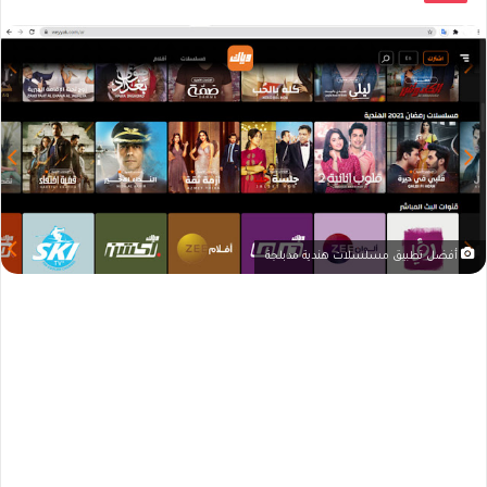
أفضل تطبيق مسلسلات هندية مدبلجة​