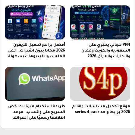
ر
ا
ة
ت
ع
ر
ب
ي
ة
VPN مجاني يحتوي على
أفضل برامج تحميل للآيفون
H
السعودية والكويت وعمان
2026 مجانا بدون اشتراك.. حمل
D
والإمارات والعراق 2026
الملفات والفيديوهات بسهولة
موقع تحميل مسلسلات وأفلام
طريقة استخدام ميزة الملخص
2026 برابط واحد series 4 pack
السريع على واتساب.. موعد
اطلاقها رسميًا على الهواتف