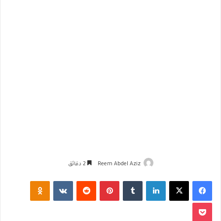
Reem Abdel Aziz
2 دقائق
فيسبوك
‫X
لينكدإن
‏Tumblr
بينتيريست
‏Reddit
‏VKontakte
Odnoklassniki
‫Pocket