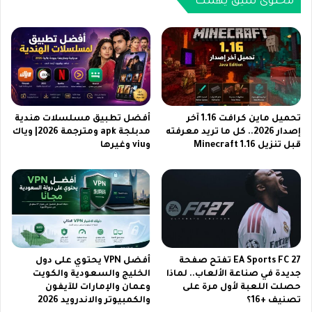
محتوى شيق يهمك
2
ر
0
ا
2
م
6
ا
|
ن
ف
ا
و
ي
ز
ل
تحميل ماين كرافت 1.16 آخر
أفضل تطبيق مسلسلات هندية
ف
س
إصدار 2026.. كل ما تريد معرفته
مدبلجة apk ومترجمة 2026| وياك
ي
قبل تنزيل Minecraft 1.16
وviu وغيرها
ا
ا
ت
ل
2
د
0
ن
2
ي
6
ا
|
و
م
EA Sports FC 27 تفتح صفحة
أفضل VPN يحتوي على دول
ا
س
جديدة في صناعة الألعاب.. لماذا
الخليج والسعودية والكويت
ل
ل
حصلت اللعبة لأول مرة على
وعمان والإمارات للآيفون
آ
س
تصنيف +16؟
والكمبيوتر والاندرويد 2026
خ
ل