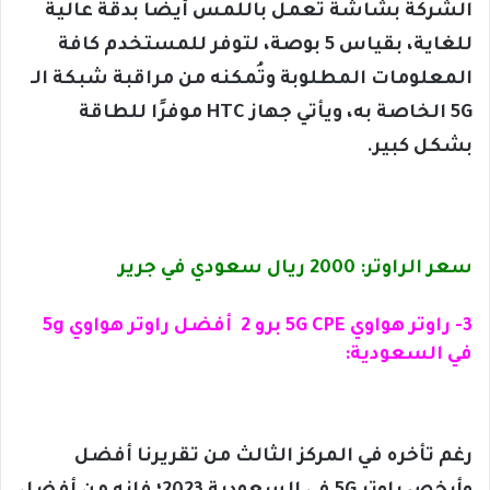
الشركة بشاشة تعمل باللمس أيضًا بدقة عالية
للغاية، بقياس 5 بوصة، لتوفر للمستخدم كافة
المعلومات المطلوبة وتُمكنه من مراقبة شبكة الـ
5G الخاصة به، ويأتي جهاز HTC موفرًا للطاقة
بشكل كبير.
سعر الراوتر: 2000 ريال سعودي في جرير
3- راوتر هواوي 5G CPE برو 2 أفضل راوتر هواوي 5g
في السعودية:
رغم تأخره في المركز الثالث من تقريرنا أفضل