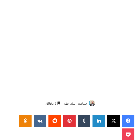
سامح الشريف
5 دقائق
فيسبوك
‫X
لينكدإن
‏Tumblr
بينتيريست
‏Reddit
‏VKontakte
Odnoklassniki
‫Pocket