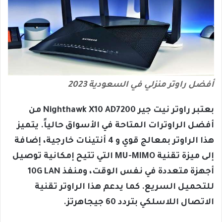
أفضل راوتر منزلي في السعودية 2023
ب
عتبر راوتر نيت جير Nighthawk X10 AD7200 من
أفضل الراوترات المتاحة في الأسواق حالياً. يتميز
هذا الراوتر بمعالج قوي و 4 أنتينات خارجية، إضافة
إلى ميزة تقنية MU-MIMO التي تتيح إمكانية توصيل
أجهزة متعددة في نفس الوقت، ومنفذ 10G LAN
للتحميل السريع. كما يدعم هذا الراوتر تقنية
الاتصال اللاسلكي بتردد 60 جيجاهرتز.