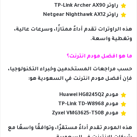
راوتر TP-Link Archer AX90
راوتر Netgear Nighthawk AX12
هذه الراوترات تقدم أداءً ممتازًا، وسرعات عالية،
وتغطية واسعة.
ما هو افضل مودم انترنت؟
حسب مراجعات المستخدمين وخبراء التكنولوجيا،
فإن أفضل مودم انترنت في السعودية هو:
مودم Huawei HG8245Q2
مودم TP-Link TD-W8968
مودم Zyxel VMG3625-T50B
هذه المودم تقدم أداءً مستقرًا، وتوافقًا واسعًا مع