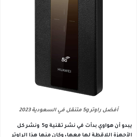
أفضل راوتر 5g متنقل في السعودية 2023
يبدو أن هواوي بدأت في نشر تقنية 5g ونشر كل
الأجهزة اللاقطة لها معها، وكان منها هذا الراوتر