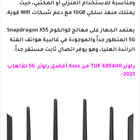
ومناسبة للاستخدام المنزلي أو المكتبي، حيث
يمتلك منفذ سلكي 10GB مع دعم شبكات Wifi قوية.
يعتمد الجهاز على معالج كوالكوم Snapdragon X55
5G المتطور جداً والموجودة في غالبية هواتف الفئة
الرائدة العليا، وهو يوفر اتصال ثابت مستقر جداً.
راوتر TUF AX5400 من Asus أفضل راوتر 5G للألعاب
2023 :