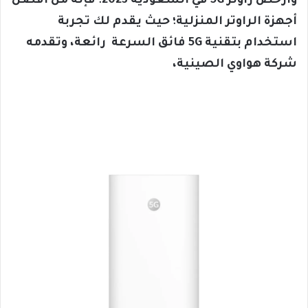
وأرخص راوتر 5G في السعودية 2023؛ فإنه من أفضل
أجهزة الراوتر المنزلية؛ حيث يقدم لك تجربة
استخدام بتقنية 5G فائق السرعة رائعة، وتقدمه
شركة هواوي الصينية،