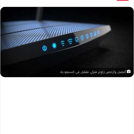
أفضل وأرخص راوتر منزلي متنقل في السعودية