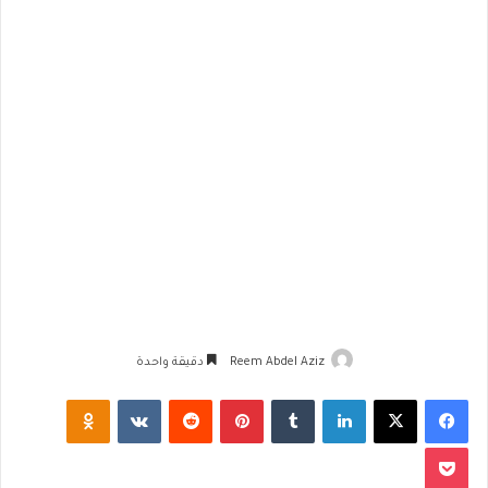
Reem Abdel Aziz
دقيقة واحدة
فيسبوك
‫X
لينكدإن
‏Tumblr
بينتيريست
‏Reddit
‏VKontakte
Odnoklassniki
‫Pocket