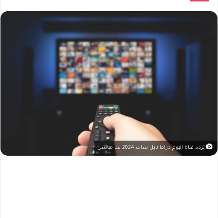
تردد قناة اليوم دراما نايل سات 2024 بث مباشر