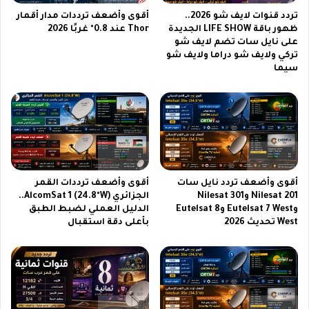
ث
تردد قنوات لايف شو 2026..
أقوى وأضعف ترددات مدار أقمار
م
ظهور باقة LIFE SHOW الجديدة
Thor عند 0.8° غربًا 2026
ب
على نايل سات تضم لايف شو
ا
تركي ولايف شو دراما ولايف شو
ش
سيما
ر
أقوى وأضعف تردد نايل سات
أقوى وأضعف ترددات القمر
Nilesat 201 وNilesat 301
الجزائري AlcomSat 1 (24.8°W)..
وEutelsat 7 West وEutelsat 8
الدليل العملي لضبط الطبق
West تحديث 2026
بأعلى دقة استقبال