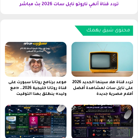
ه
ن
تردد قناة أنمي ناروتو نايل سات 2026 بث مباشر
ل
م
ا
ي
ل
ن
ط
محتوى شيق يهمك
ا
ر
ر
ق
و
2
ت
0
و
2
ن
6
ا
ي
ل
تردد قناة هلا سينما الجديد 2026
موعد برنامج روتانا سبورت على
على نايل سات لمشاهدة أفضل
قناة روتانا خليجية 2026.. «مع
س
أفلام مصرية جديدة
وليد» ينطلق بهذا التوقيت
ا
ت
2
0
2
6
ب