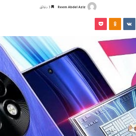
Reem Abdel Aziz
3 دقائق
‏VKontakte
Odnoklassniki
‫Pocket