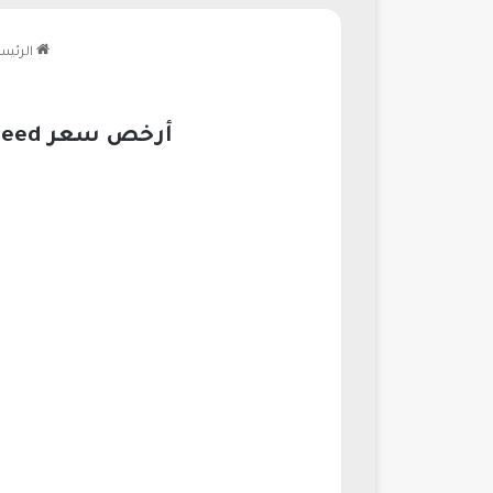
الرئيس
أرخص سعر Realme P1 Speed في السعودية| ريلمي بي 1 سبيد يدعم كم فريم ببجي