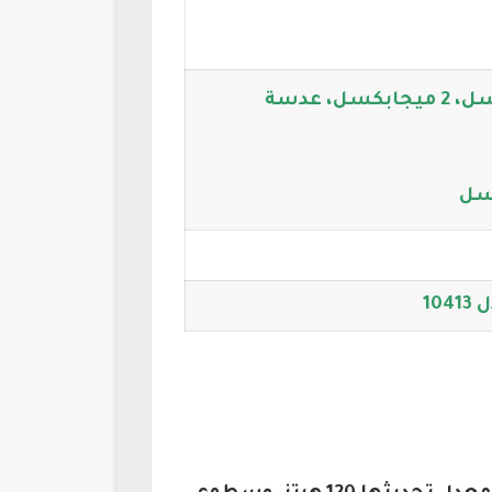
الخلفية ثلاثية: 50 ميجابكسل، 2 ميجابكسل، عدسة