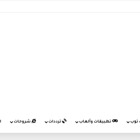
 توب
تطبيقات وألعاب
ترددات
شروحات
ا