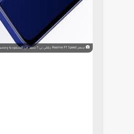
سعر Realme P1 Speed ريلمي بي 1 سبيد في السعودية ومصر