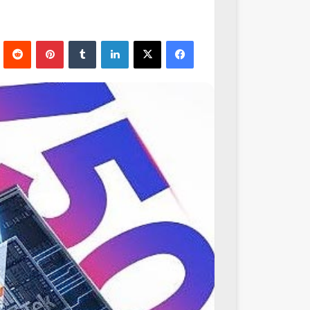
فيسبوك
‫X
لينكدإن
‏Tumblr
بينتيريست
‏Reddit