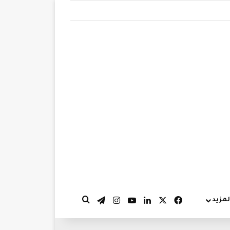
‫X
فيسبوك
لينكدإن
‫YouTube
انستقرام
تيلقرام
لمزيد
بحث عن