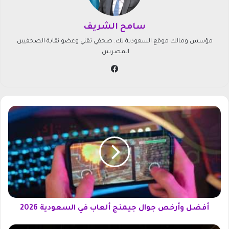
سامح الشريف
مؤسس ومالك موقع السعودية تك. صحفي تقني وعضو نقابة الصحفيين
المصريين.
في
سب
وك
أ
ف
ض
ل
و
أ
ر
خ
ص
ج
أفضل وأرخص جوال جيمنج ألعاب في السعودية 2026
و