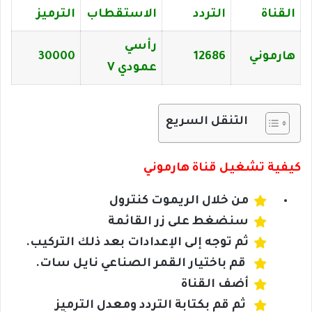
القناة
التردد
الاستقطاب
الترميز
رأسي
هارموني
12686
30000
عمودي V
التنقل السريع
كيفية تشغيل قناة هارموني
من خلال الريموت كنترول
سنضغط على زر القائمة
ثم توجه إلى الإعدادات بعد ذلك التركيب.
قم باختيار القمر الصناعي نايل سات.
أضف القناة
ثم قم بكتابة التردد ومعدل الترميز