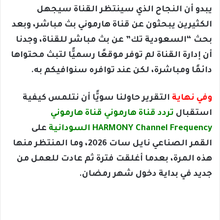
يبدو أن النجاح الذي سينتظر القناة سيجهل
الكثيرين يبحثون عن قناة هارموني بث مباشر، وبعد
بحث “السعودية تك” عن بث مباشر للقناة، وجدنا
أن إدارة القناة لم توفر موقعًا رسميًّا لتبث محتواها
دائمًا ومباشرة، لكن عند توافره سنوافيكم به.
وفي نهاية
التقرير حاولنا سويًّا أن نتلمس كيفية
استقبال
تردد قناة هارموني قناة هارموني
HARMONY Channel Frequency السودانية
على
القمر الصناعي نايل سات 2026، وما المنتظر منها
هذه المرة، بعدما أغلقت فترة ثم عادت للعمل من
جديد في بداية دخول شهر رمضان.