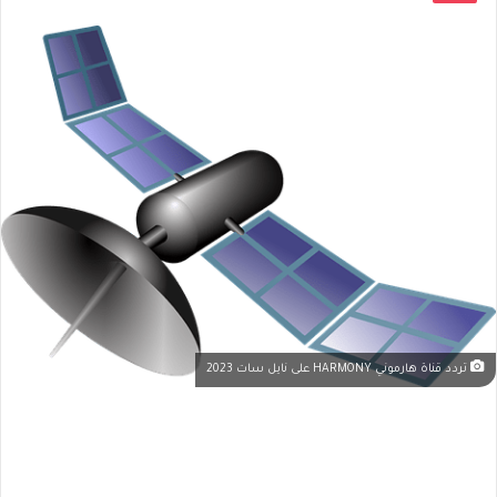
تردد قناة هارموني HARMONY على نايل سات 2023