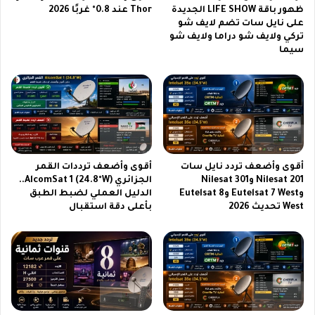
2
ظهور باقة LIFE SHOW الجديدة
Thor عند 0.8° غربًا 2026
د
على نايل سات تضم لايف شو
0
ع
تركي ولايف شو دراما ولايف شو
2
ل
سيما
6
ى
ن
ا
ي
ل
س
ا
ت
أقوى وأضعف تردد نايل سات
أقوى وأضعف ترددات القمر
2
Nilesat 201 وNilesat 301
الجزائري AlcomSat 1 (24.8°W)..
0
وEutelsat 7 West وEutelsat 8
الدليل العملي لضبط الطبق
2
West تحديث 2026
بأعلى دقة استقبال
6
.
.