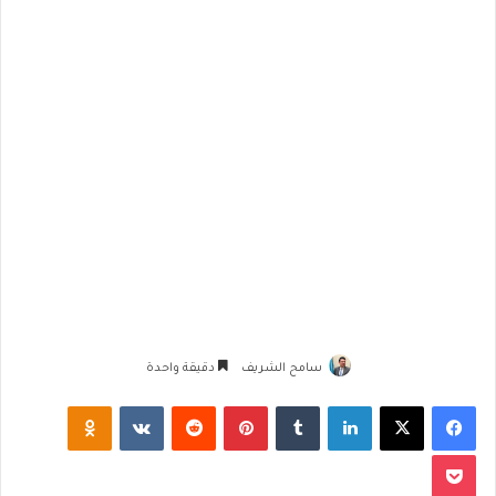
سامح الشريف
دقيقة واحدة
فيسبوك
‫X
لينكدإن
‏Tumblr
بينتيريست
‏Reddit
‏VKontakte
Odnoklassniki
‫Pocket