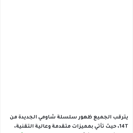
يترقب الجميع ظهور سلسلة شاومي الجديدة من
14T، حيث تأتي بمميزات متقدمة وعالية التقنية،