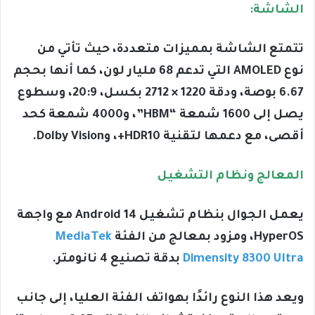
الشاشة:
تتمتع الشاشة بمميزات متعددة، حيث تأتي من
نوع AMOLED التي تدعم 68 مليار لون، كما أنها بحجم
6.67 بوصة، ودقة 1220 × 2712 بكسل، 20:9، وسطوع
يصل إلى 1600 شمعة “HBM”، و4000 شمعة كحد
أقصى، مع دعمها لتقنية HDR10+، وDolby Vision.
المعالج ونظام التشغيل
يعمل الجوال بنظام تشغيل Android 14 مع واجهة
HyperOS، ومزود بمعالج من الفئة
MediaTek
Dimensity 8300 Ultra
بدقة تصنيع 4 نانومتر.
ويعد هذا النوع رائدًا بهواتف الفئة العليا، إلى جانب