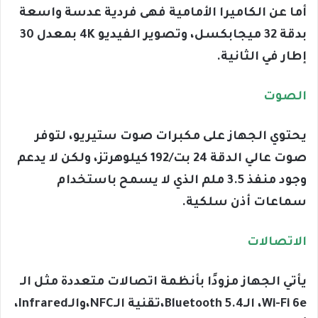
أما عن الكاميرا الأمامية فهى فردية عدسة واسعة
بدقة 32 ميجابكسل، وتصوير الفيديو 4K بمعدل 30
إطار في الثانية.
الصوت
يحتوي الجهاز على مكبرات صوت ستيريو، لتوفر
صوت عالي الدقة 24 بت/192 كيلوهرتز، ولكن لا يدعم
وجود منفذ 3.5 ملم الذي لا يسمح باستخدام
سماعات أذن سلكية.
الاتصالات
يأتي الجهاز مزودًا بأنظمة اتصالات متعددة مثل الـ
Wi-Fi 6e، الـBluetooth 5.4،تقنية الـNFC،والـInfrared،