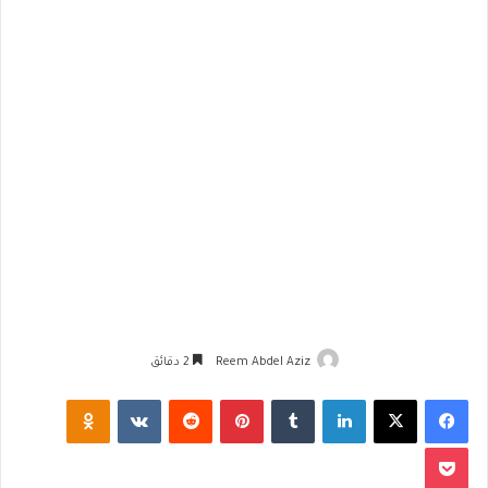
Reem Abdel Aziz
2 دقائق
فيسبوك
‫X
لينكدإن
‏Tumblr
بينتيريست
‏Reddit
‏VKontakte
Odnoklassniki
‫Pocket