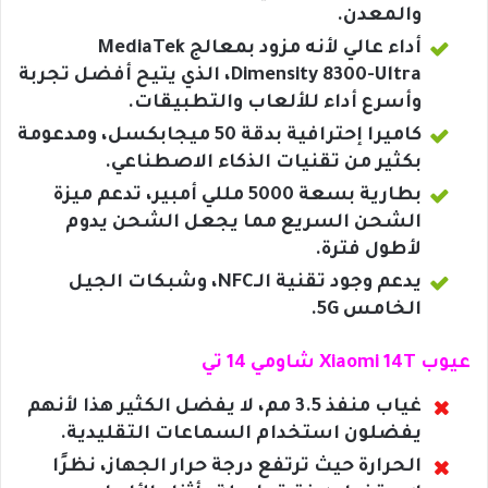
والمعدن.
أداء عالي لأنه مزود بمعالج MediaTek
Dimensity 8300-Ultra، الذي يتيح أفضل تجربة
وأسرع أداء للألعاب والتطبيقات.
كاميرا إحترافية بدقة 50 ميجابكسل، ومدعومة
بكثير من تقنيات الذكاء الاصطناعي.
بطارية بسعة 5000 مللي أمبير، تدعم ميزة
الشحن السريع مما يجعل الشحن يدوم
لأطول فترة.
يدعم وجود تقنية الـNFC، وشبكات الجيل
الخامس 5G.
عيوب Xiaomi 14T شاومي 14 تي
غياب منفذ 3.5 مم، لا يفضل الكثير هذا لأنهم
يفضلون استخدام السماعات التقليدية.
الحرارة حيث ترتفع درجة حرار الجهاز، نظرًا