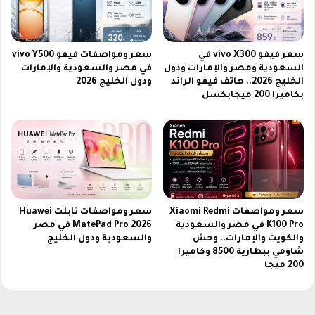
ع
م
ك
ا
سعر فيفو vivo X300 في
سعر ومواصفات فيفو vivo Y500
م
السعودية ومصر والإمارات ودول
في مصر والسعودية والإمارات
ف
الخليج 2026.. هاتف فيفو الرائد
ودول الخليج 2026
ر
بكاميرا 200 ميجابكسل
ي
م
ب
ب
ج
ي
سعر ومواصفات Xiaomi Redmi
سعر ومواصفات تابلت Huawei
K100 Pro في مصر والسعودية
MatePad Pro 2026 في مصر
والكويت والإمارات.. وحش
والسعودية ودول الخليج
شاومي ببطارية 8500 وكاميرا
200 ميجا