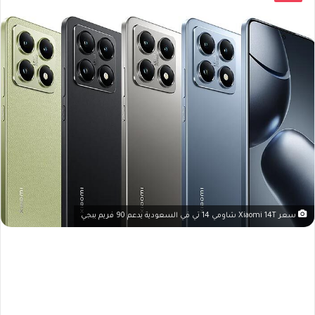
سعر Xiaomi 14T شاومي 14 تي في السعودية يدعم 90 فريم ببجي