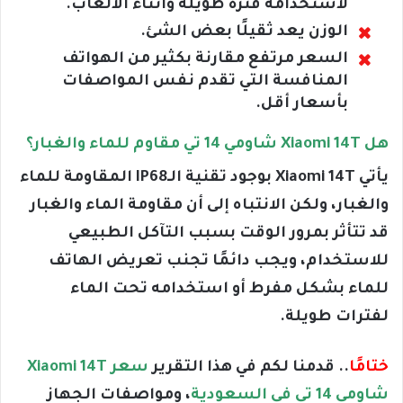
لاستخدامه فترة طويلة وأثناء الألعاب.
الوزن يعد ثقيلًا بعض الشئ.
السعر مرتفع مقارنة بكثير من الهواتف
المنافسة التي تقدم نفس المواصفات
بأسعار أقل.
هل Xiaomi 14T شاومي 14 تي مقاوم للماء والغبار؟
يأتي Xiaomi 14T بوجود تقنية الـIP68 المقاومة للماء
والغبار، ولكن الانتباه إلى أن مقاومة الماء والغبار
قد تتأثر بمرور الوقت بسبب التآكل الطبيعي
للاستخدام، ويجب دائمًا تجنب تعريض الهاتف
للماء بشكل مفرط أو استخدامه تحت الماء
لفترات طويلة.
ختامًا
.. قدمنا لكم في هذا التقرير
سعر Xiaomi 14T
شاومي 14 تي في السعودية
، ومواصفات الجهاز