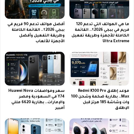
د
ي
ث
1
إ
4
ص
ت
ما هي الهواتف التي تدعم 120
أفضل هواتف تدعم 90 فريم في
د
ي
فريم في ببجي 2026؟.. القائمة
ببجي 2026؟.. القائمة الكاملة
ا
الكاملة للأجهزة وطريقة تفعيل
وطريقة التفعيل وأفضل
ب
Ultra Extreme
الأجهزة للألعاب
ر
ر
ر
و
س
ف
م
ي
ي
ا
ل
س
ع
موعد إطلاق Redmi K100 Pro
سعر ومواصفات Huawei Nova
و
Max.. بطارية ضخمة وشحن 100
Y74 في السعودية ومصر
د
وات وشاشة 185 هرتز قبل
والإمارات.. بطارية 6620 مللي
ي
الإطلاق
أمبير
ة
|
ي
د