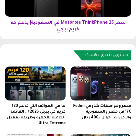
2
o
0
r
0
o
ف
l
سعر Motorola ThinkPhone 25 في السعودية| يدعم كم
ي
a
فريم ببجي
ا
T
ل
h
س
i
ع
n
محتوى شيق يهمك
و
k
د
P
ي
h
ة
o
|
n
و
e
ح
2
ش
5
سعر ومواصفات شاومي Redmi
ما هي الهواتف التي تدعم 120
ا
ف
17C في مصر والسعودية
فريم في ببجي 2026؟.. القائمة
ل
والإمارات.. جوال بـ400 ريال
الكاملة للأجهزة وطريقة تفعيل
ي
Ultra Extreme
ج
ا
و
ل