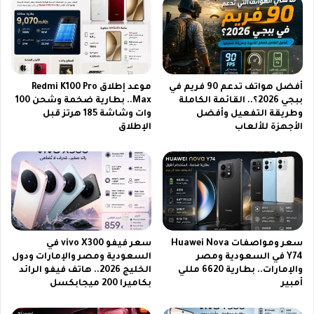
ا
س
ل
ع
ا
و
ت
د
ي
ة
أفضل هواتف تدعم 90 فريم في
موعد إطلاق Redmi K100 Pro
|
ببجي 2026؟.. القائمة الكاملة
Max.. بطارية ضخمة وشحن 100
ي
وطريقة التفعيل وأفضل
وات وشاشة 185 هرتز قبل
د
الأجهزة للألعاب
الإطلاق
ع
م
ك
م
ف
ر
ي
م
سعر ومواصفات Huawei Nova
سعر فيفو vivo X300 في
ب
Y74 في السعودية ومصر
السعودية ومصر والإمارات ودول
ب
والإمارات.. بطارية 6620 مللي
الخليج 2026.. هاتف فيفو الرائد
ج
أمبير
بكاميرا 200 ميجابكسل
ي