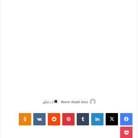
Reem Abdel Aziz
2 دقائق
فيسبوك
‫X
لينكدإن
‏Tumblr
بينتيريست
‏Reddit
‏VKontakte
Odnoklassniki
‫Pocket