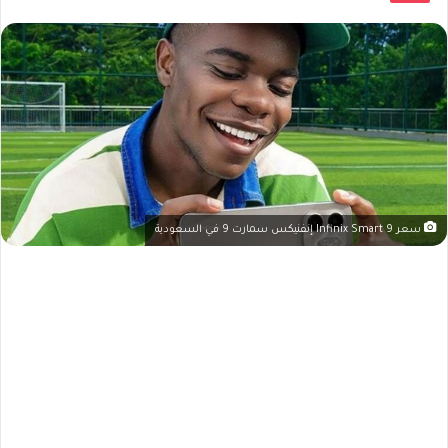
سعر Infinix Smart 9 إنفنيكس سمارت 9 في السعودية