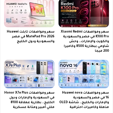
و
ا
ل
ا
ت
سعر ومواصفات Xiaomi Redmi
سعر ومواصفات تابلت Huawei
K100 Pro في مصر والسعودية
MatePad Pro 2026 في مصر
والكويت والإمارات.. وحش
والسعودية ودول الخليج
شاومي ببطارية 8500 وكاميرا
200 ميجا
سعر ومواصفات Huawei nova
سعر ومواصفات Honor X7e Plus
16 في مصر والسعودية
في السعودية والإمارات ودول
والإمارات والخليج.. شاشة OLED
الخليج.. بطارية عملاقة 8100
مذهلة وكاميرات احترافية
مللي أمبير ومتانة عسكرية