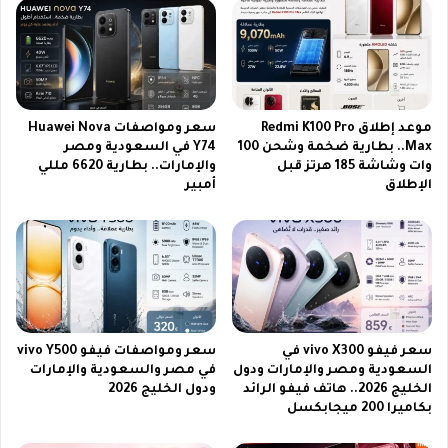
ك
ع
س
و
2
د
0
ي
0
ة
ف
2
ي
موعد إطلاق Redmi K100 Pro
سعر ومواصفات Huawei Nova
0
ا
Max.. بطارية ضخمة وشحن 100
Y74 في السعودية ومصر
وات وشاشة 185 هرتز قبل
والإمارات.. بطارية 6620 مللي
2
ل
الإطلاق
أمبير
6
س
ع
و
د
ي
ة
|
و
سعر فيفو vivo X300 في
سعر ومواصفات فيفو vivo Y500
ح
السعودية ومصر والإمارات ودول
في مصر والسعودية والإمارات
ش
الخليج 2026.. هاتف فيفو الرائد
ودول الخليج 2026
ا
بكاميرا 200 ميجابكسل
ل
ج