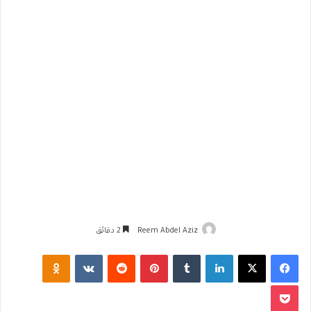
Reem Abdel Aziz
2 دقائق
فيسبوك
‫X
لينكدإن
‏Tumblr
بينتيريست
‏Reddit
‏VKontakte
Odnoklassniki
‫Pocket