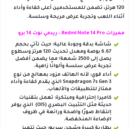
120 هرتز، تضمن للمستخدمين أعلى كفاءة وأداء
أثناء اللعب وتجربة عرض مريحة وسلسة.
مميزات Redmi Note 14 Pro – ريدمي نوت 14 برو
شاشة بدقة وجودة عالية: حيث تأتي بحجم
6.67 بوصة ومعدل تحديث 120 هرتز وسطوع
يصل إلى 2500 شمعة؛ مما يضمن أفضل
تجربة عرض سلسة وألوانًا زاهية.
أداء قوي: لأنه الهاتف مزود بمعالج من نوع
Snapdragon 7s Gen 3 الذي يقدم كفاءة وأداء
ممتاز للتطبيقات والألعاب.
كاميرا إحترافية ومبتكرة: تعمل بتقنيات
حديثة مثل التثبيت البصري (OIS) الذي يوفر
إلتقاط صورًا واضحة ورائعة في ظروف
الإضاءة المنخفضة.
بطارية كبيرة وشحن سريع: حيث تتميز