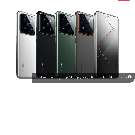
سعر Redmi Note 14 Pro - ريدمي نوت 14 برو في السعودية 2024