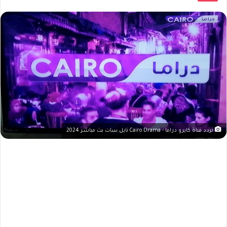
تردد قناة كايرو دراما - Cairo Drama نايل سات بث مباشر 2024