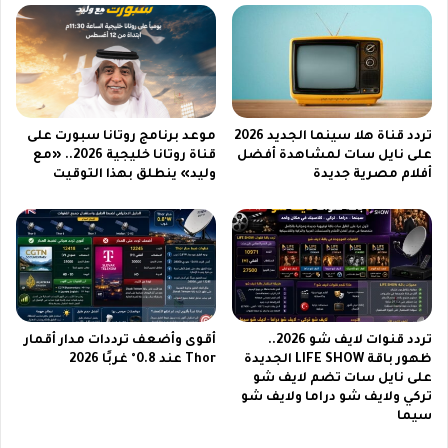
m
ل
a
س
ن
ع
ا
و
ي
د
ل
ي
س
ة
تردد قناة هلا سينما الجديد 2026
موعد برنامج روتانا سبورت على
ا
.
على نايل سات لمشاهدة أفضل
قناة روتانا خليجية 2026.. «مع
ت
أفلام مصرية جديدة
وليد» ينطلق بهذا التوقيت
.
2
ف
0
ي
2
ف
6
و
ب
ف
ث
ي
م
4
تردد قنوات لايف شو 2026..
أقوى وأضعف ترددات مدار أقمار
ب
0
ظهور باقة LIFE SHOW الجديدة
Thor عند 0.8° غربًا 2026
ا
ب
على نايل سات تضم لايف شو
ش
ر
تركي ولايف شو دراما ولايف شو
ر
و
سيما
ي