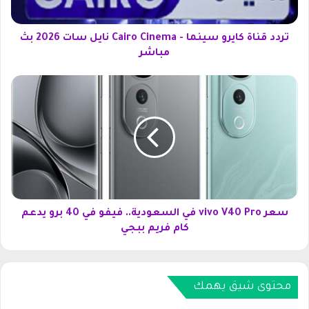
ة
ك
ا
تردد قناة كايرو سينما - Cairo Cinema نايل سات 2026 بث
ي
مباشر
ر
و
س
س
ع
ي
ر
ن
v
م
i
ا
v
-
o
C
V
a
4
i
0
سعر vivo V40 Pro في السعودية.. فيفو في 40 برو يدعم
r
P
كام فريم ببجي
o
r
C
o
i
ف
n
ي
محتوى شيق يهمك
e
ا