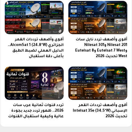
د
ع
م
ك
ا
م
ف
أقوى وأضعف تردد نايل سات
أقوى وأضعف ترددات القمر
ر
Nilesat 201 وNilesat 301
الجزائري AlcomSat 1 (24.8°W)..
ي
وEutelsat 7 West وEutelsat 8
الدليل العملي لضبط الطبق
م
West تحديث 2026
بأعلى دقة استقبال
ب
ب
ج
ي
أقوى وأضعف ترددات القمر
تردد قنوات ثمانية عرب سات
الإسباني Intelsat 35e (34.5°W)
2026.. ظهور تردد جديد بجودة
تحديث 2026
عالية وكيفية استقبال القنوات