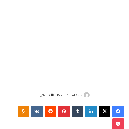
Reem Abdel Aziz
2 دقائق
فيسبوك
‫X
لينكدإن
‏Tumblr
بينتيريست
‏Reddit
‏VKontakte
Odnoklassniki
‫Pocket