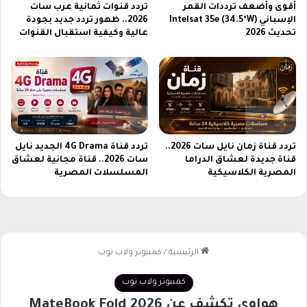
ي
أقوى وأضعف ترددات القمر
تردد قنوات ثمانية عرب سات
د
الإسباني Intelsat 35e (34.5°W)
2026.. ظهور تردد جديد بجودة
ع
تحديث 2026
عالية وكيفية استقبال القنوات
م
ك
ا
م
ف
ر
ي
تردد قناة زمان نايل سات 2026..
تردد قناة 4G Drama الجديد نايل
م
قناة جديدة لعشاق الدراما
سات 2026.. قناة مجانية لعشاق
ب
المصرية الكلاسيكية
المسلسلات المصرية
ب
ج
ي