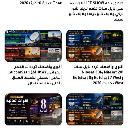
6
ع
ظهور باقة LIFE SHOW الجديدة
Thor عند 0.8° غربًا 2026
على نايل سات تضم لايف شو
ب
و
تركي ولايف شو دراما ولايف شو
ث
د
سيما
م
ي
ب
ة
ا
|
ش
ف
ر
ي
ف
و
إ
أقوى وأضعف تردد نايل سات
أقوى وأضعف ترددات القمر
ي
Nilesat 201 وNilesat 301
الجزائري AlcomSat 1 (24.8°W)..
ك
وEutelsat 7 West وEutelsat 8
الدليل العملي لضبط الطبق
و
West تحديث 2026
بأعلى دقة استقبال
ز
د
9
ت
ر
ب
و