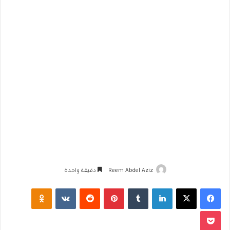
Reem Abdel Aziz
دقيقة واحدة
فيسبوك
‫X
لينكدإن
‏Tumblr
بينتيريست
‏Reddit
‏VKontakte
Odnoklassniki
‫Pocket