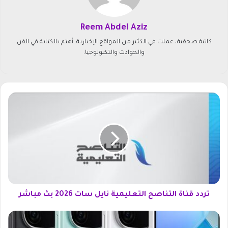
Reem Abdel Aziz
كاتبة صحفية، عملت في الكثير من المواقع الإخبارية. أهتم بالكتابة في الفن
والحوادث والتكنولوجيا.
ت
ر
د
د
ق
ن
ا
ة
ا
ل
تردد قناة التناصح التعليمية نايل سات 2026 بث مباشر
ت
ن
س
ا
ع