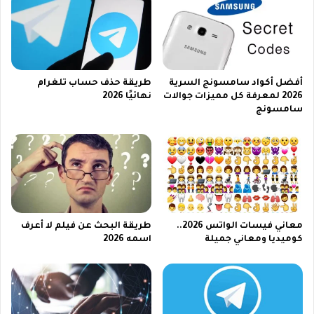
ت
ر
ب
د
و
أفضل أكواد سامسونج السرية
طريقة حذف حساب تلغرام
ن
2026 لمعرفة كل مميزات جوالات
نهائيًا 2026
ر
سامسونج
ق
م
ه
ا
ت
ف
2
0
معاني فيسات الواتس 2026..
طريقة البحث عن فيلم لا أعرف
2
كوميديا ومعاني جميلة
اسمه 2026
3