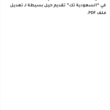
في “السعودية تك” تقديم حيل بسيطة لـ تعديل
ملف PDF.