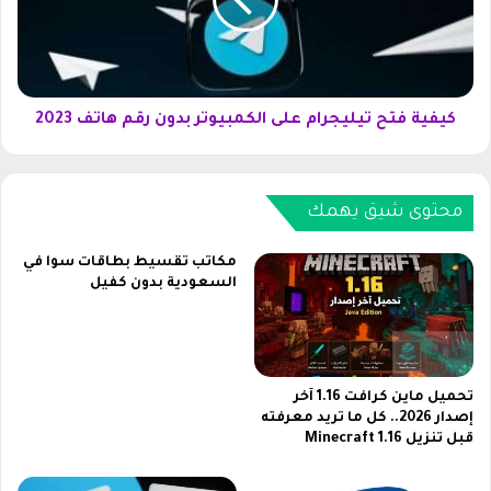
ن
ة
م
ف
ي
ت
ف
ح
ي
ت
ا
ي
كيفية فتح تيليجرام على الكمبيوتر بدون رقم هاتف 2023
ل
ل
س
ي
ع
ج
و
محتوى شيق يهمك
ر
د
ا
ي
م
مكاتب تقسيط بطاقات سوا في
ة
ع
السعودية بدون كفيل
2
ل
0
ى
2
ا
3
ل
ك
تحميل ماين كرافت 1.16 آخر
إصدار 2026.. كل ما تريد معرفته
م
قبل تنزيل Minecraft 1.16
ب
ي
و