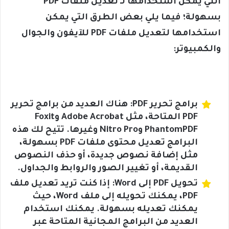
التي يمكن استخدامها لـ تعديل ملفات PDF
بسهولة؛ فيما يلي بعض الطرق التي يمكن
استخدامها لتعديل ملفات PDF للآيفون والجوال
والكمبيوتر:
برامج تحرير PDF: هناك العديد من برامج تحرير
PDF المتاحة، مثل Adobe Acrobat وFoxit
PhantomPDF وNitro Pro وغيرها. تتيح لك هذه
البرامج تعديل محتوى ملفات PDF بسهولة،
مثل إضافة نصوص جديدة، أو حذف النصوص
القديمة، أو تغيير الصور والروابط والجداول.
تحويل PDF إلى Word: إذا كنت تريد تعديل ملف
PDF، يمكنك تحويله إلى ملف Word، حيث
يمكنك تعديله بسهولة. يمكنك استخدام
العديد من البرامج المجانية المتاحة عبر