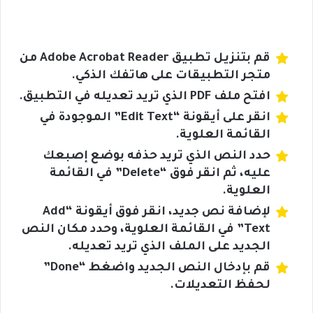
قم بتنزيل تطبيق Adobe Acrobat Reader من
متجر التطبيقات على هاتفك الذكي.
افتح ملف PDF الذي تريد تعديله في التطبيق.
انقر على أيقونة “Edit Text” الموجودة في
القائمة العلوية.
حدد النص الذي تريد حذفه بوضع إصبعك
عليه، ثم انقر فوق “Delete” في القائمة
العلوية.
لإضافة نص جديد، انقر فوق أيقونة “Add
Text” في القائمة العلوية، وحدد مكان النص
الجديد على الملف الذي تريد تعديله.
قم بإدخال النص الجديد واضغط “Done”
لحفظ التعديلات.