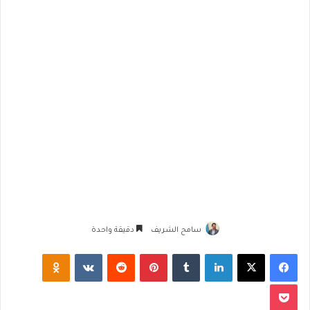
سامح الشريف
دقيقة واحدة
فيسبوك
‫X
لينكدإن
‏Tumblr
بينتيريست
‏Reddit
‏VKontakte
Odnoklassniki
‫Pocket