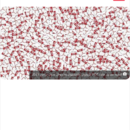
كيفية تعديل ملف PDF للآيفون والكمبيوتر والجوال بدون برامج 2023