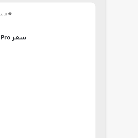
الرئي
سعر PS5 Pro في السعودية 2026| أقوى بلايستيشن سوني للألعاب