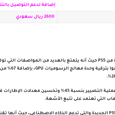
إضافة لدعم التوصيل بالتلفزيونات 8K 
2600 ريال سعودي
يعد جهاز PS5 Pro النسخة المطورة من PS5 حيث أنه يتمتع بالعديد من الموا
اللعب، حيث أن مصن
وتؤدي هذا التحسينات إلى تسريع عملية التصيير بنسبة 45% و
عاب التي تعتمد على تتبع الأشعة.
ويحتوي جهاز PS5 Pro على ميزة الـPSSR الجديدة والتي تدعم الذكاء الاصطناعي