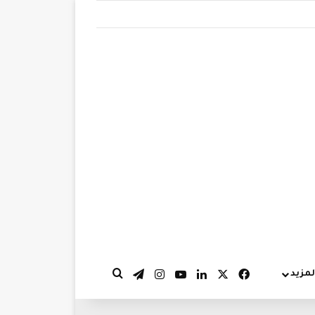
‫X
فيسبوك
لينكدإن
‫YouTube
انستقرام
تيلقرام
لمزيد
بحث عن