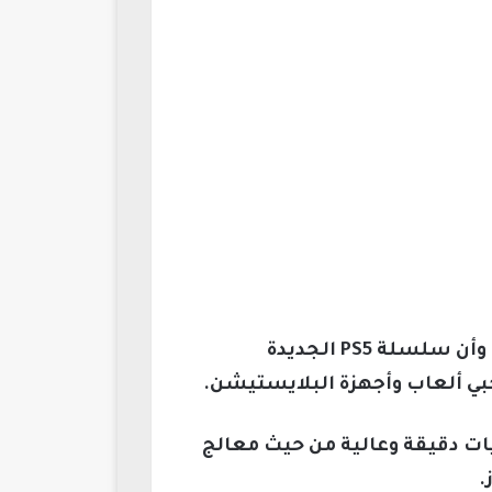
وفي وقت سابق كانت التسريبات تؤكد أن PS5 Pro سيأتي بمواصفات جبارة ومذهلة للجميع، وأن سلسلة PS5 الجديدة
ي ألعاب وأجهزة البلايستيشن.
از يتمتع بتحسينات بقنيات دقيقة وعالية من حيث معالج
.