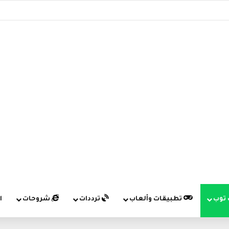
 توب
تطبيقات وألعاب
ترددات
شروحات
ا