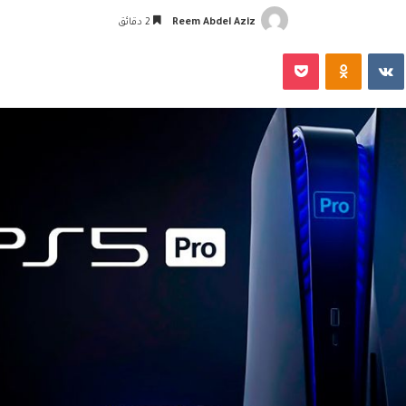
Reem Abdel Aziz
2 دقائق
‏VKontakte
Odnoklassniki
‫Pocket