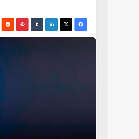
فيسبوك
‫X
لينكدإن
‏Tumblr
بينتيريست
‏Reddit