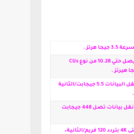
بتردد يصل حتي 10.28 من نوع CUs
SSD بسرعة فائقه بسرعة نقل البيانات 5.5 جيجابت/الثانية
16 جيجابايت بمعدل سرعة نقل بيانات تصل 448 جيجابت
يدعم التوصيل لشاشات حتى 4K بتردد 120 فريم/الثانية،