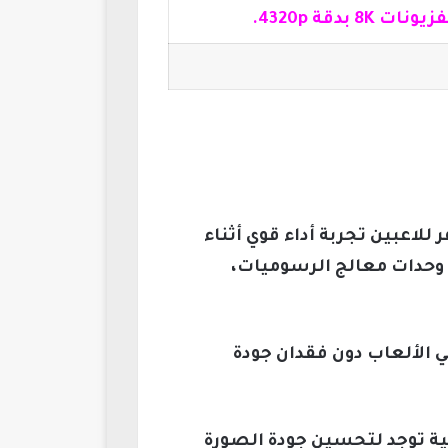
بدقة 4320p.
صفات التي توفر للاعبين تجربة أداء قوي أثناء
عي الجهاز قاموا بترقية وحدة معالج الرسوميات GPU، بإضافة 67% من وحدات معالج الرسوميات،
تحسين معدلات الإطارات في الألعاب دون فقدان جودة
، حيث أنها تقنية توجد لتحسين جودة الصورة