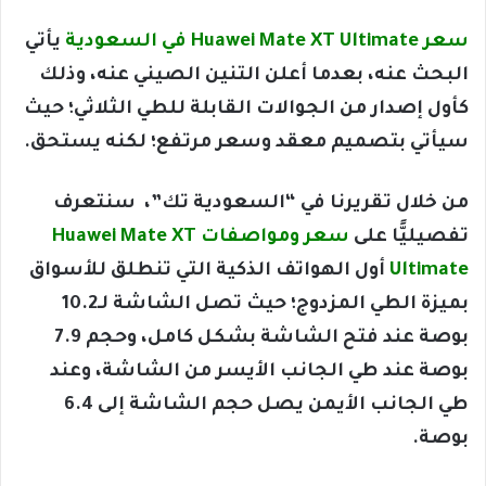
سعر Huawei Mate XT Ultimate في السعودية
يأتي
البحث عنه، بعدما أعلن التنين الصيني عنه، وذلك
كأول إصدار من الجوالات القابلة للطي الثلاثي؛ حيث
سيأتي بتصميم معقد وسعر مرتفع؛ لكنه يستحق.
من خلال تقريرنا في “السعودية تك”، سنتعرف
تفصيليًّا على
سعر ومواصفات Huawei Mate XT
Ultimate
أول الهواتف الذكية التي تنطلق للأسواق
بميزة الطي المزدوج؛ حيث تصل الشاشة لـ10.2
بوصة عند فتح الشاشة بشكل كامل، وحجم 7.9
بوصة عند طي الجانب الأيسر من الشاشة، وعند
طي الجانب الأيمن يصل حجم الشاشة إلى 6.4
بوصة.