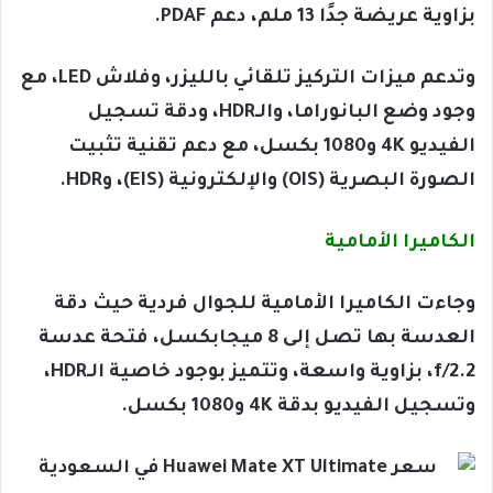
بزاوية عريضة جدًا 13 ملم، دعم PDAF.
وتدعم ميزات التركيز تلقائي بالليزر، وفلاش LED، مع
وجود وضع البانوراما، والـHDR، ودقة تسجيل
الفيديو 4K و1080 بكسل، مع دعم تقنية تثبيت
الصورة البصرية (OIS) والإلكترونية (EIS)، وHDR.
الكاميرا الأمامية
وجاءت الكاميرا الأمامية للجوال فردية حيث دقة
العدسة بها تصل إلى 8 ميجابكسل، فتحة عدسة
f/2.2، بزاوية واسعة، وتتميز بوجود خاصية الـHDR،
وتسجيل الفيديو بدقة 4K و1080 بكسل.