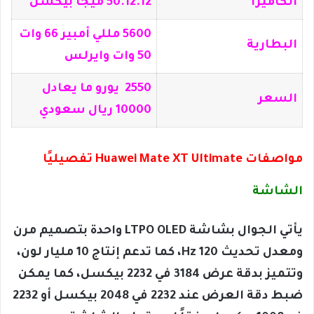
الكاميرا
50.12.12 ميجا بيكسل
5600 مللي أمبير 66 وات
البطارية
50 وات وايرلس
2550 يورو ما يعادل
السعر
10000 ريال سعودي
مواصفات Huawei Mate XT Ultimate تفصيليًا
الشاشة
يأتي الجوال بشاشة LTPO OLED واحدة بتصميم مرن
ومعدل تحديث 120 Hz، كما تدعم إنتاج 10 مليار لون،
وتتميز بدقة عرض 3184 في 2232 بيكسل، كما يمكن
ضبط دقة العرض عند 2232 في 2048 بيكسل أو 2232