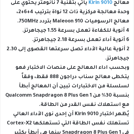
معالج
Kirin 9010
يأتي بتقنية 7 نانومتر يحتوي على
وحدة معالجة مركزية ذات 12 نواة بترتيب 4+6+2،
معالج الرسوميات Maleoon 910 بتردد 750MHz.
4 أنوية للكفاءة تعمل بسرعة 1.55 جيجاهرتز.
6 أنوية أداء تعمل بسرعة 2.18 جيجاهرتز.
2 أنوية عالية الأداء تصل سرعتها القصوى إلى 2.30
جيجاهرتز.
وبحسب اداء المعالج على منصات الاختبار فهو
يتخطى معالج سناب دراجون 888 فقط، وفقاً
لسلسلة من الاختبارات تبين أن المعالج أبطأ
بنسبة 30% من Qualcomm Snapdragon 8 Plus Gen 1
مع استهلاك نفس القدر من الطاقة.
يُظهر اختبار Kirin 9010 أن إحدى نوى الأداء العالي
تستهلك نفس الطاقة التي تستهلكها Cortex-X2
في Snapdragon 8 Plus Gen 1 بينما هي أبطأ بكثير