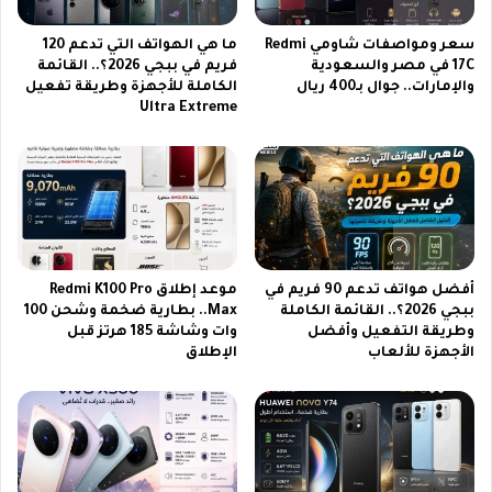
2
ب
6
و
سعر ومواصفات شاومي Redmi
ما هي الهواتف التي تدعم 120
ب
17C في مصر والسعودية
فريم في ببجي 2026؟.. القائمة
ا
والإمارات.. جوال بـ400 ريال
الكاملة للأجهزة وطريقة تفعيل
ث
ل
Ultra Extreme
م
أ
ب
ص
ا
د
ش
ق
ر
ا
ء
و
ا
أفضل هواتف تدعم 90 فريم في
موعد إطلاق Redmi K100 Pro
ل
ببجي 2026؟.. القائمة الكاملة
Max.. بطارية ضخمة وشحن 100
ع
وطريقة التفعيل وأفضل
وات وشاشة 185 هرتز قبل
ا
الأجهزة للألعاب
الإطلاق
ئ
ل
ة
2
0
2