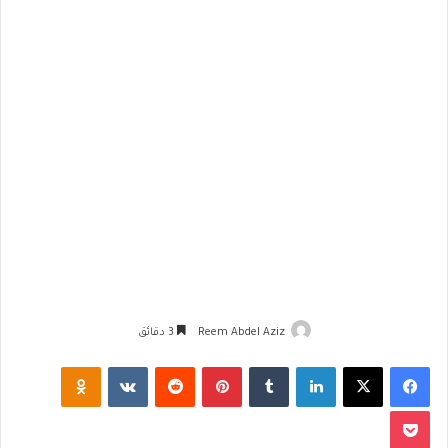
Reem Abdel Aziz
3 دقائق
فيسبوك
‫X
لينكدإن
‏Tumblr
بينتيريست
‏Reddit
‏VKontakte
Odnoklassniki
‫Pocket