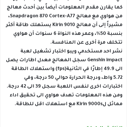
كما يقارن مقدم المعلومات أيضاً بين أحدث معالج
من هواوي مع معالج Snapdragon 870 Cortex-A77،
مشيراً إلى أن معالج Kirin 9010 يستهلك طاقة أكثر
بنسبة 50%، وعمر هذه النواة 6 سنوات أن هواوي
تتخلف مرة أخرى عن المنافسة.
نشر احد مستخدمي ويبو اختبار تشغيل لعبة
Genshin impact سجل المعالج معدل اطارات يصل
الى 49.9 إطارًا في الثانية(fps) واستهلاك الطاقة
5.72 واط، ودرجة الحرارة حوالي 50 درجة، وفي
اختبارات اخرى لنفس اللعبة سجل 39 الى 42 درجة.
ومن هذه المعلومات تهدف هواوي الى تحقيق اداء
مماثل لKirin 9000s مع استهلاك اقل للطاقة.