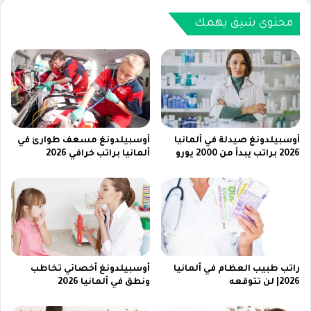
ئ
1
ع
6
محتوى شيق يهمك
P
l
u
s
-
آ
ي
ف
أوسبيلدونغ صيدلة في ألمانيا
أوسبيلدونغ مسعف طوارئ في
و
2026 براتب يبدأ من 2000 يورو
ألمانيا براتب خرافي 2026
ن
1
6
ب
ل
س
ف
راتب طبيب العظام في ألمانيا
أوسبيلدونغ أخصائي تخاطب
ي
2026| لن تتوقعه
ونطق في ألمانيا 2026
ا
ل