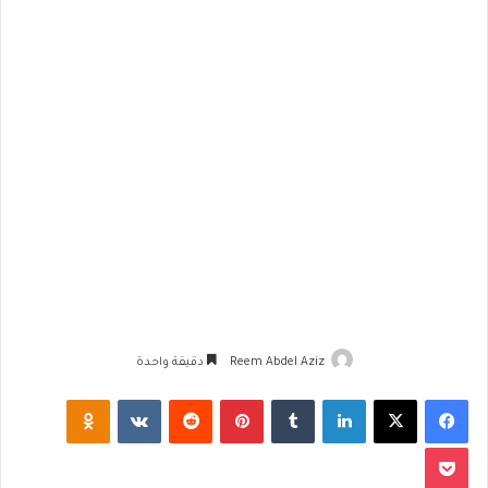
Reem Abdel Aziz
دقيقة واحدة
فيسبوك
‫X
لينكدإن
‏Tumblr
بينتيريست
‏Reddit
‏VKontakte
Odnoklassniki
‫Pocket