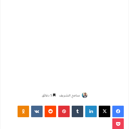
سامح الشريف
5 دقائق
فيسبوك
‫X
لينكدإن
‏Tumblr
بينتيريست
‏Reddit
‏VKontakte
Odnoklassniki
‫Pocket