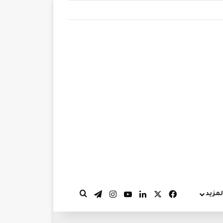
‫X
فيسبوك
لينكدإن
‫YouTube
انستقرام
تيلقرام
لمزيد
بحث عن