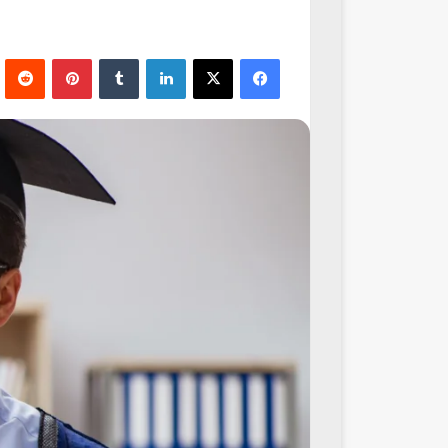
فيسبوك
‫X
لينكدإن
‏Tumblr
بينتيريست
‏Reddit