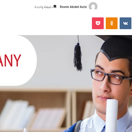
Reem Abdel Aziz
دقيقة واحدة
‏VKontakte
Odnoklassniki
‫Pocket