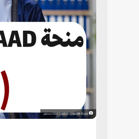
منحة هلموت شميت للماجستير