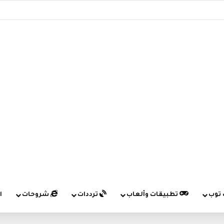
 توب
تطبيقات وألعاب
ترددات
شروحات
ا