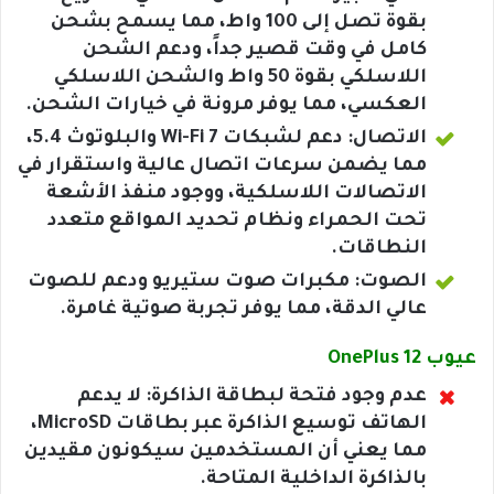
بقوة تصل إلى 100 واط، مما يسمح بشحن
كامل في وقت قصير جداً، ودعم الشحن
اللاسلكي بقوة 50 واط والشحن اللاسلكي
العكسي، مما يوفر مرونة في خيارات الشحن.
الاتصال: دعم لشبكات Wi-Fi 7 والبلوتوث 5.4،
مما يضمن سرعات اتصال عالية واستقرار في
الاتصالات اللاسلكية، ووجود منفذ الأشعة
تحت الحمراء ونظام تحديد المواقع متعدد
النطاقات.
الصوت: مكبرات صوت ستيريو ودعم للصوت
عالي الدقة، مما يوفر تجربة صوتية غامرة.
عيوب OnePlus 12
عدم وجود فتحة لبطاقة الذاكرة: لا يدعم
الهاتف توسيع الذاكرة عبر بطاقات MicroSD،
مما يعني أن المستخدمين سيكونون مقيدين
بالذاكرة الداخلية المتاحة.