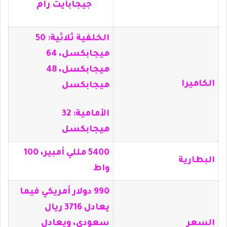
جيجابايت رام
الخلفية ثلاثية: 50
ميجابكسل، 64
ميجابكسل، 48
الكاميرا
ميجابكسل
الأمامية: 32
ميجابكسل
5400 مللي أمبير، 100
البطارية
واط
990 دولار أمريكي فيما
يعادل 3716 ريال
السعر
سعودي، ويعادل