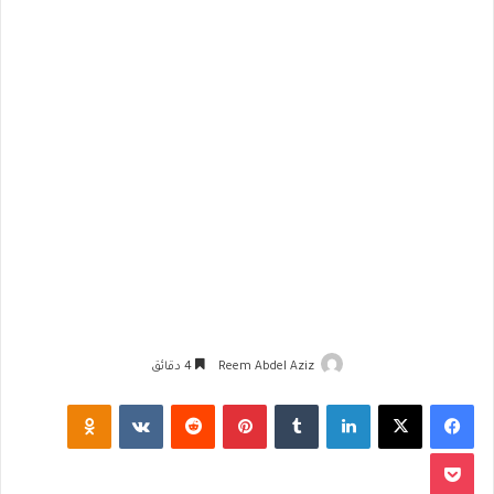
Reem Abdel Aziz
4 دقائق
فيسبوك
‫X
لينكدإن
‏Tumblr
بينتيريست
‏Reddit
‏VKontakte
Odnoklassniki
‫Pocket