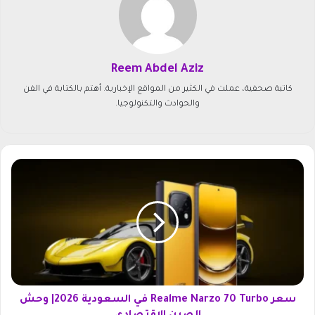
Reem Abdel Aziz
كاتبة صحفية، عملت في الكثير من المواقع الإخبارية. أهتم بالكتابة في الفن
والحوادث والتكنولوجيا.
س
ع
ر
R
e
a
l
m
e
N
سعر Realme Narzo 70 Turbo في السعودية 2026| وحش
a