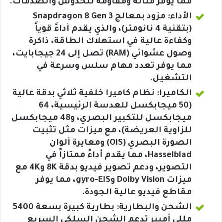
مما يوفر متانة ومقاومة للخدوش والصدمات.
الأداء: مزود بمعالج Snapdragon 8 Gen 3
(بتقنية 4 نانومتر)، والذي يقدم أداءً قوياً
وكفاءة عالية في استهلاك الطاقة، ذاكرة
وصول عشوائي (RAM) تصل إلى 24 جيجابايت،
مما يوفر تعدد مهام سلس وسرعة في
التشغيل.
الكاميرا: نظام كاميرا خلفية ثلاثي بدقة عالية
(50 ميجابكسل للعدسة الرئيسية، 64
ميجابكسل للتكبير البصري، و48 ميجابكسل
للزاوية العريضة)، مع ميزات مثل تثبيت
الصورة البصري (OIS) ومعايرة ألوان
Hasselblad، مما يقدم أداءً ممتازاً في
التصوير، ودعم تصوير فيديو بدقة 8K و4K مع
ميزات Dolby Vision وgyro-EIS، مما يوفر
مقاطع فيديو عالية الجودة.
الشحن والبطارية: بطارية كبيرة بسعة 5400
مللي أمبير تدعم الشحن السلكي السريع