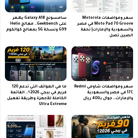
0
ل
2
س
6
ع
سعر ومواصفات Motorola
سامسونج Galaxy A18 يظهر
|
و
Moto Pad 70 Groove في مصر
على Geekbench.. معالج Helio
و
والسعودية والإمارات| تحفة
G99 ونسخة 5G بمعالج كوالكوم
د
الصين تصل
ح
ي
ش
ة
ا
2
ل
0
ص
2
ي
6
ن
|
ا
و
سعر ومواصفات شاومي Redmi
ما هي الهواتف التي تدعم 120
ل
ح
17C في مصر والسعودية
فريم في ببجي 2026؟.. القائمة
ا
ش
والإمارات.. جوال بـ400 ريال
الكاملة للأجهزة وطريقة تفعيل
ق
ا
Ultra Extreme
ت
ل
ص
أ
ا
ل
د
ع
ي
ا