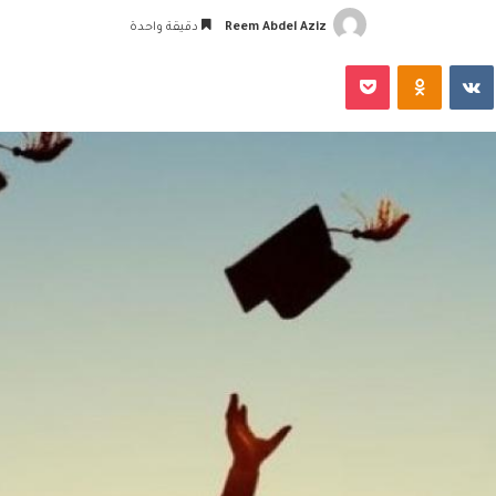
Reem Abdel Aziz
دقيقة واحدة
‏VKontakte
Odnoklassniki
‫Pocket