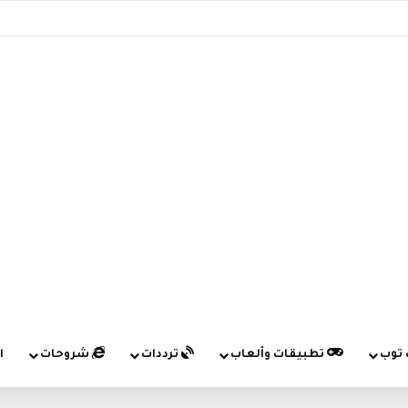
 توب
تطبيقات وألعاب
ترددات
شروحات
ا