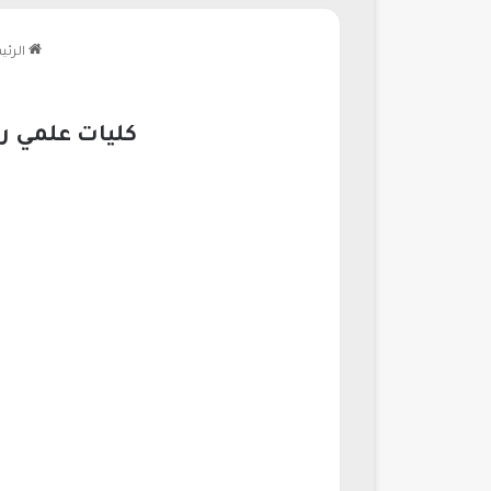
الرئي
كليات علمي رياضة بالترتيب 2026| ب