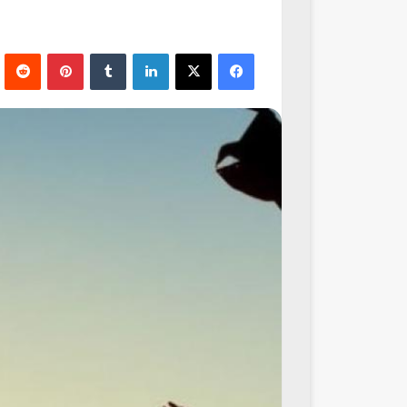
فيسبوك
‫X
لينكدإن
‏Tumblr
بينتيريست
‏Reddit