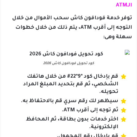
الـATM
توفر خدمة فودافون كاش سحب الأموال من خلال
التوجه إلى أقرب ATM، يتم ذلك من خلال خطوات
سهلة وهى:
كود تحويل فودافون كاش 2026
قم بإدخال كود *9*22# من خلال هاتفك
الشخصي، ثم قم بتحديد المبلغ المراد
تحويله.
سيظهر لك رقم سري قم بالاحتفاظ به.
ثم توجه إلى أقرب ATM.
اختر خدمات بدون بطاقة، ثم المحافظ
الإلكترونية.
قم بإدخال رقم المحمول.