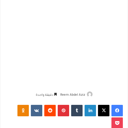
Reem Abdel Aziz
دقيقة واحدة
فيسبوك
‫X
لينكدإن
‏Tumblr
بينتيريست
‏Reddit
‏VKontakte
Odnoklassniki
‫Pocket