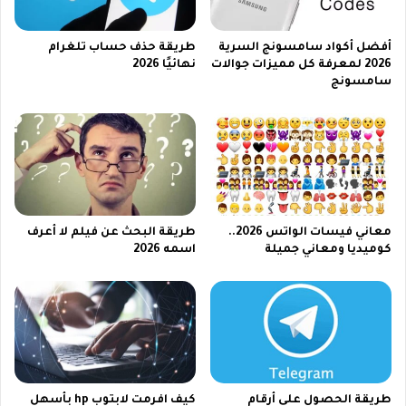
ا
ل
أفضل أكواد سامسونج السرية
طريقة حذف حساب تلغرام
ك
2026 لمعرفة كل مميزات جوالات
نهائيًا 2026
ا
سامسونج
ش
و
إ
ل
غ
ا
ء
ا
معاني فيسات الواتس 2026..
طريقة البحث عن فيلم لا أعرف
ل
كوميديا ومعاني جميلة
اسمه 2026
خ
د
م
ا
ت
ا
ل
ت
طريقة الحصول على أرقام
كيف افرمت لابتوب hp​ بأسهل