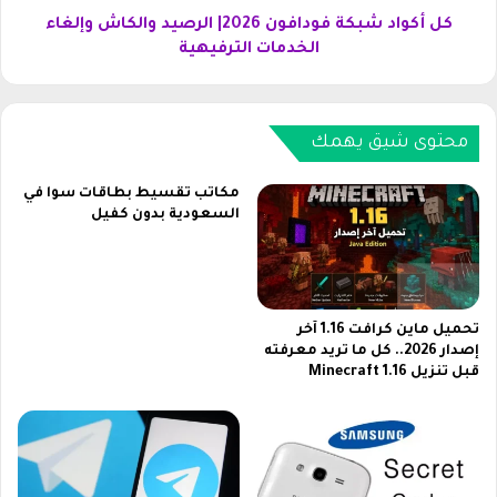
ب
ي
ك
كل أكواد شبكة فودافون 2026| الرصيد والكاش وإلغاء
و
ة
الخدمات الترفيهية
ط
ف
م
و
و
د
ح
ا
محتوى شيق يهمك
ب
ف
س
و
مكاتب تقسيط بطاقات سوا في
م
ن
السعودية بدون كفيل
غ
2
ر
0
و
2
ر
6
و
|
تحميل ماين كرافت 1.16 آخر
غ
ا
إصدار 2026.. كل ما تريد معرفته
قبل تنزيل Minecraft 1.16
ا
ل
م
ر
ض
ص
ي
د
و