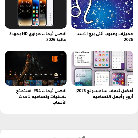
ق
ا
ء
2
0
مميزات وعيوب أنثى برج الأسد
أفضل ثيمات هواوي HD بجودة
2
2026
عالية 2026
6
أفضل ثيمات سامسونج​ 2026|
أفضل ثيمات PS4| استمتع
أروع وأجمل التصاميم
بخلفيات وتصاميم لأحدث
الألعاب