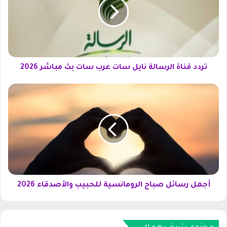
د
ق
ن
ا
ة
ا
ل
تردد قناة الرسالة نايل سات عرب سات بث مباشر 2026
ر
س
أ
ا
ج
ل
م
ة
ل
ن
ر
ا
س
ي
ا
ل
ئ
س
ل
ا
ص
أجمل رسائل صباح الرومانسية للحبيب والأصدقاء 2026
ت
ب
ع
ا
ر
ح
ب