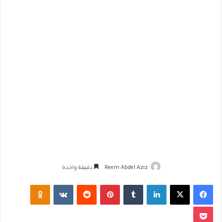
Reem Abdel Aziz
دقيقة واحدة
فيسبوك
‫X
لينكدإن
‏Tumblr
بينتيريست
‏Reddit
‏VKontakte
Odnoklassniki
‫Pocket