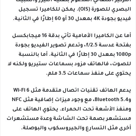
التركيز التلقائي المدعوم بتقنية الليزر والتثبيت
البصري للصورة (OIS). يمكن للكاميرا تسجيل
فيديو بجودة 4K بمعدل 30 أو 60 إطارًا في الثانية.
أما عن الكاميرا الأمامية تأتي بدقة 16 ميجابكسل
بفتحة عدسة f/2.5، وتدعم تصوير الفيديو بجودة
1080p بمعدل 30 إطارًا في الثانية. أما بالنسبة
للصوت، فالهاتف مزود بسماعات ستيريو ولكنه لا
يحتوي على منفذ سماعات 3.5 ملم.
يدعم الهاتف تقنيات اتصال متقدمة مثل Wi-Fi 6
وBluetooth 5.4، مع وجود ميزات إضافية مثل NFC
ومنفذ الأشعة تحت الحمراء. يحتوي الهاتف على
مستشعر بصمة تحت الشاشة وعدة مستشعرات
أخرى مثل التسارع والجيروسكوب والبوصلة.