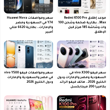
ة
ع
|
ل
و
ى
ح
ا
موعد إطلاق Redmi K100 Pro
سعر ومواصفات Huawei Nova
ش
Max.. بطارية ضخمة وشحن 100
Y74 في السعودية ومصر
ل
وات وشاشة 185 هرتز قبل
والإمارات.. بطارية 6620 مللي
ق
ـ
الإطلاق
أمبير
ا
N
د
i
م
l
ل
e
ا
S
يُ
a
ق
t
ه
ا
سعر فيفو vivo X300 في
سعر ومواصفات فيفو vivo Y500
ر
ل
السعودية ومصر والإمارات ودول
في مصر والسعودية والإمارات
ن
الخليج 2026.. هاتف فيفو الرائد
ودول الخليج 2026
ا
بكاميرا 200 ميجابكسل
ي
ل
س
ا