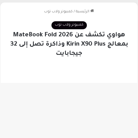
زر
ال
إلى