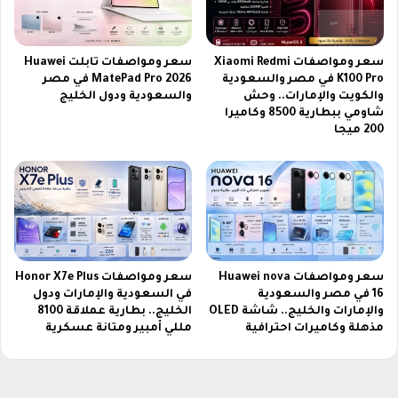
ت
2
0
2
سعر ومواصفات Xiaomi Redmi
سعر ومواصفات تابلت Huawei
6
K100 Pro في مصر والسعودية
MatePad Pro 2026 في مصر
والكويت والإمارات.. وحش
والسعودية ودول الخليج
شاومي ببطارية 8500 وكاميرا
200 ميجا
سعر ومواصفات Huawei nova
سعر ومواصفات Honor X7e Plus
16 في مصر والسعودية
في السعودية والإمارات ودول
والإمارات والخليج.. شاشة OLED
الخليج.. بطارية عملاقة 8100
مذهلة وكاميرات احترافية
مللي أمبير ومتانة عسكرية