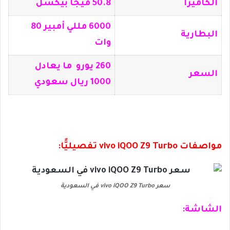
الكاميرا
50.8 ميجا بيكسل
6000 مللي أمبير 80
البطارية
وات
260 يورو ما يعادل
السعر
1000 ريال سعودي
مواصفات vivo iQOO Z9 Turbo تفصيليًّا:
سعر vivo iQOO Z9 Turbo في السعودية
الشاشة: