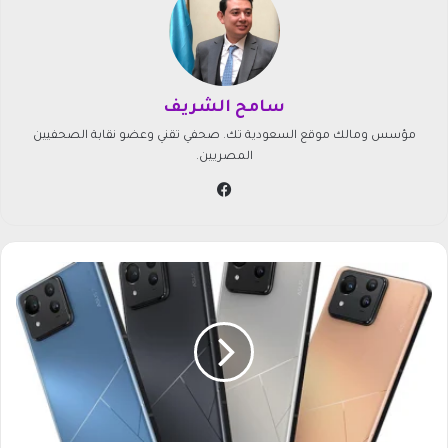
سامح الشريف
مؤسس ومالك موقع السعودية تك. صحفي تقني وعضو نقابة الصحفيين
المصريين.
في
سب
وك
س
ع
ر
A
S
U
S
Z
e