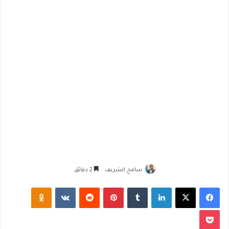
سامح الشريف
2 دقائق
فيسبوك
‫X
لينكدإن
‏Tumblr
بينتيريست
‏Reddit
‏VKontakte
Odnoklassniki
‫Pocket