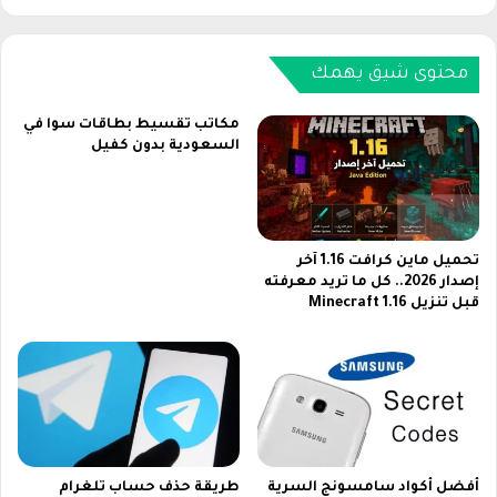
0
ا
2
ة
6
A
ف
محتوى شيق يهمك
l
ي
3
م
y
مكاتب تقسيط بطاقات سوا في
ص
l
السعودية بدون كفيل
ر
h
و
ا
ا
ل
ل
ع
س
ي
تحميل ماين كرافت 1.16 آخر
ع
إصدار 2026.. كل ما تريد معرفته
ل
قبل تنزيل Minecraft 1.16
و
ة
د
ن
ي
ا
ة
ي
ل
س
ا
ت
أفضل أكواد سامسونج السرية
طريقة حذف حساب تلغرام
ب