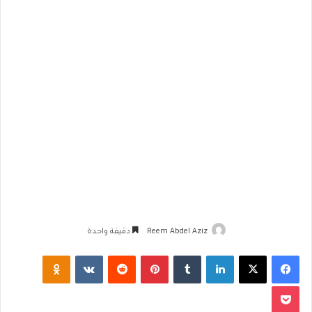
Reem Abdel Aziz
دقيقة واحدة
فيسبوك
‫X
لينكدإن
‏Tumblr
بينتيريست
‏Reddit
‏VKontakte
Odnoklassniki
‫Pocket