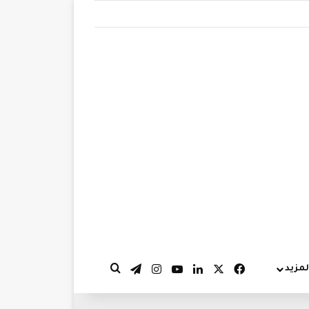
‫X
فيسبوك
لينكدإن
‫YouTube
انستقرام
تيلقرام
لمزيد
بحث عن