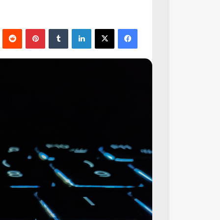
فيسبوك
‫X
لينكدإن
‏Tumblr
بينتيريست
‏Reddit