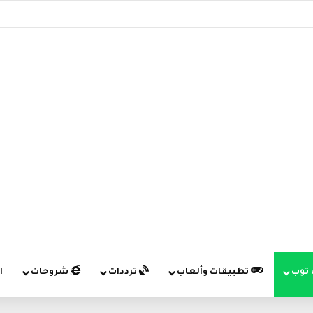
 توب
تطبيقات وألعاب
ترددات
شروحات
ا