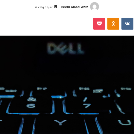
Reem Abdel Aziz
دقيقة واحدة
‏VKontakte
Odnoklassniki
‫Pocket