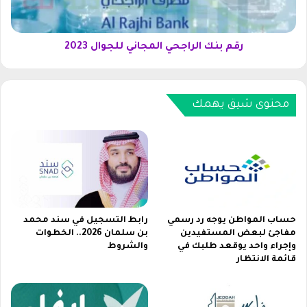
ا
ا
ك
ل
س
ر
ي
ا
رقم بنك الراجحي المجاني للجوال 2023
ب
ج
و
ح
ك
ي
3
محتوى شيق يهمك
ا
ف
ل
ي
م
ا
ج
ل
ا
س
ن
ع
ي
و
ل
د
ل
حساب المواطن يوجه رد رسمي
رابط التسجيل في سند محمد
ي
مفاجئ لبعض المستفيدين
بن سلمان 2026.. الخطوات
ج
وإجراء واحد يوقعد طلبك في
والشروط
ة
و
قائمة الانتظار
2
ا
0
ل
2
2
6
0