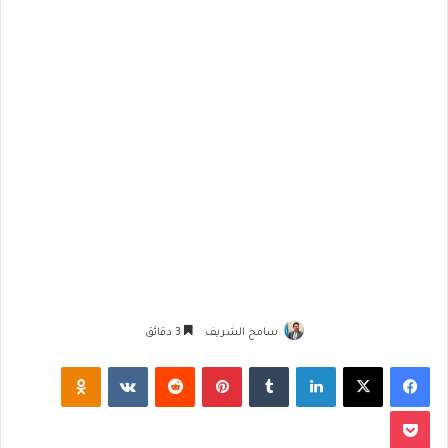
سامح الشريف
3 دقائق
فيسبوك
‫X
لينكدإن
‏Tumblr
بينتيريست
‏Reddit
‏VKontakte
Odnoklassniki
‫Pocket