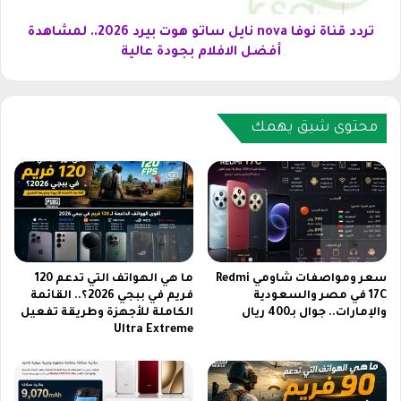
2
ن
3
و
تردد قناة نوفا nova نايل ساتو هوت بيرد 2026.. لمشاهدة
ت
ف
أفضل الافلام بجودة عالية
ي
ا
ل
n
ي
o
ج
v
محتوى شيق يهمك
ر
a
ا
ن
م
ا
ك
ي
ا
ل
م
س
ل
ا
ة
ت
سعر ومواصفات شاومي Redmi
ما هي الهواتف التي تدعم 120
ب
و
17C في مصر والسعودية
فريم في ببجي 2026؟.. القائمة
د
والإمارات.. جوال بـ400 ريال
الكاملة للأجهزة وطريقة تفعيل
ه
Ultra Extreme
و
و
ن
ت
ف
ب
و
ي