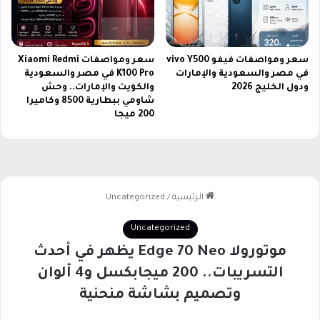
ا
ف
ل
ا
سعر ومواصفات فيفو vivo Y500
سعر ومواصفات Xiaomi Redmi
م
في مصر والسعودية والإمارات
K100 Pro في مصر والسعودية
ب
ودول الخليج 2026
والكويت والإمارات.. وحش
ج
شاومي ببطارية 8500 وكاميرا
و
200 ميجا
د
ة
ع
ا
ل
ي
ة