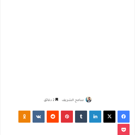
سامح الشريف
2 دقائق
فيسبوك
‫X
لينكدإن
‏Tumblr
بينتيريست
‏Reddit
‏VKontakte
Odnoklassniki
‫Pocket