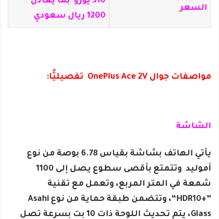
310 يورو بما يعادل
السعر
1200 ريال سعودي
مواصفات جوال OnePlus Ace 2V تفصيليًّا:
الشاشة
يأتي الهاتف بشاشة بقياس 6.78 بوصة من نوع
أموليد وتتمتع بأقصى سطوع يصل إلى 1100
شمعة في المتر المربع، وتعمل مع تقنية
”+HDR10“، وتتضمن طبقة حماية من نوع Asahi
Glass، يتم تحديث اللوحة ذات 10 بت بسرعة تصل