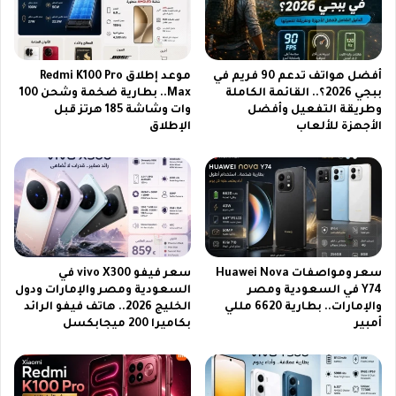
ا
ر
ص
د
ل
2
0
أفضل هواتف تدعم 90 فريم في
موعد إطلاق Redmi K100 Pro
2
ببجي 2026؟.. القائمة الكاملة
Max.. بطارية ضخمة وشحن 100
6
وطريقة التفعيل وأفضل
وات وشاشة 185 هرتز قبل
.
الأجهزة للألعاب
الإطلاق
.
ل
م
ش
ا
ه
د
ة
سعر ومواصفات Huawei Nova
سعر فيفو vivo X300 في
أ
Y74 في السعودية ومصر
السعودية ومصر والإمارات ودول
ف
والإمارات.. بطارية 6620 مللي
الخليج 2026.. هاتف فيفو الرائد
ض
أمبير
بكاميرا 200 ميجابكسل
ل
ا
ل