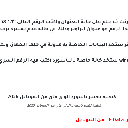
 الرقم هو عنوان الراوتر وذلك في حالة عدم تغييره برقم
ة عدم معرفة IP الراوتر ستجد البيانات الخاصة به مدونة في خلف الجهاز
وبعد الدخول في إعدادات wireless ستخد خانة خاصة بالباسورد اكتب فيه
كيفية تغيير باسورد الواي فاي من الموبايل 2026
يل