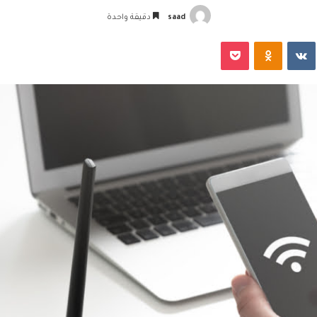
saad
دقيقة واحدة
‏VKontakte
Odnoklassniki
‫Pocket