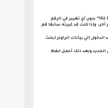
في البداية افتح متصفح الانترنت ثم علم على خانة العنوان وأكتب الرقم التالي “192.168.1.1” بدون أي تغيير في الرقم
 أخر، وإذا كنت قد غيرته سابقا قم
، وبعد الدخول إلي بيانات الراوتر ابحث
 الرقم السري الجديد وبعد ذلك أعمل حفظ