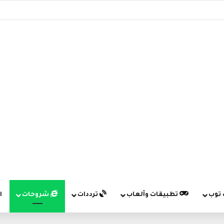
 توب
تطبيقات وألعاب
ترددات
شروحات
ا