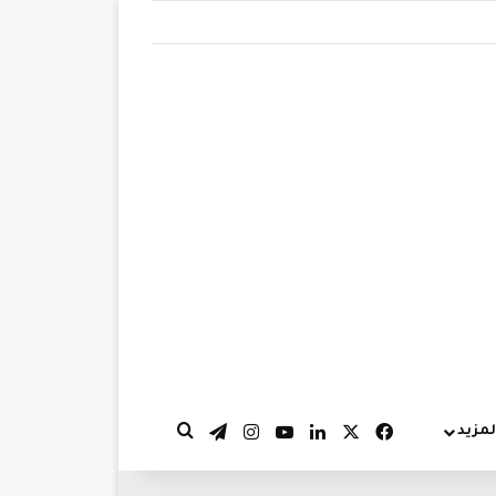
‫X
فيسبوك
لينكدإن
‫YouTube
انستقرام
تيلقرام
لمزيد
بحث عن