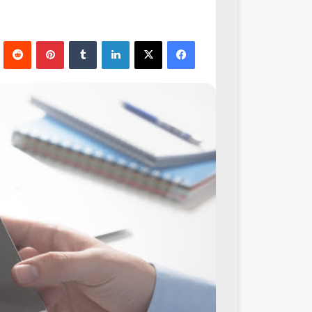
فيسبوك
‫X
لينكدإن
‏Tumblr
بينتيريست
‏Reddit