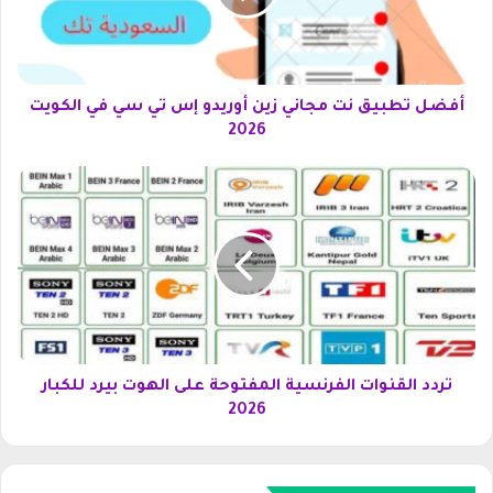
ط
ب
ي
ق
ن
أفضل تطبيق نت مجاني زين أوريدو إس تي سي في الكويت
ت
2026
م
ج
ت
ا
ر
ن
د
ي
د
ز
ا
ي
ل
ن
ق
أ
ن
و
و
ر
ا
تردد القنوات الفرنسية المفتوحة على الهوت بيرد للكبار
ي
ت
2026
د
ا
و
ل
إ
ف