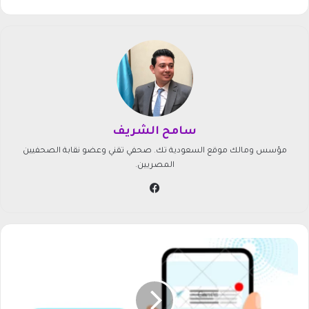
سامح الشريف
مؤسس ومالك موقع السعودية تك. صحفي تقني وعضو نقابة الصحفيين
المصريين.
في
سب
وك
أ
ف
ض
ل
ت