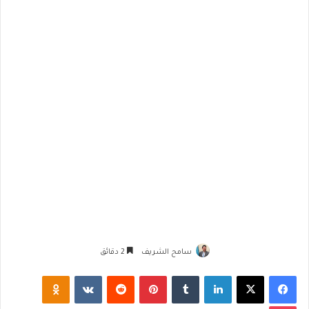
سامح الشريف
2 دقائق
فيسبوك
‫X
لينكدإن
‏Tumblr
بينتيريست
‏Reddit
‏VKontakte
Odnoklassniki
‫Pocket