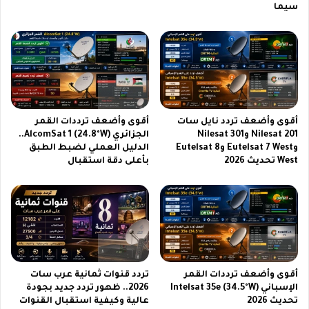
ب
سيما
ي
ر
د
ل
ل
ك
ب
ا
أقوى وأضعف تردد نايل سات
أقوى وأضعف ترددات القمر
ر
Nilesat 201 وNilesat 301
الجزائري AlcomSat 1 (24.8°W)..
2
وEutelsat 7 West وEutelsat 8
الدليل العملي لضبط الطبق
0
West تحديث 2026
بأعلى دقة استقبال
2
6
أقوى وأضعف ترددات القمر
تردد قنوات ثمانية عرب سات
الإسباني Intelsat 35e (34.5°W)
2026.. ظهور تردد جديد بجودة
تحديث 2026
عالية وكيفية استقبال القنوات