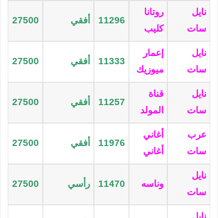
نايل
روتانا
11296
أفقي
27500
سات
كليب
نايل
إعمار
11333
أفقي
27500
سات
ميوزيك
نايل
قناة
11257
أفقي
27500
سات
المولد
عرب
أغاني
11976
أفقي
27500
سات
أغاني
نايل
وناسه
11470
رأسي
27500
سات
نايل