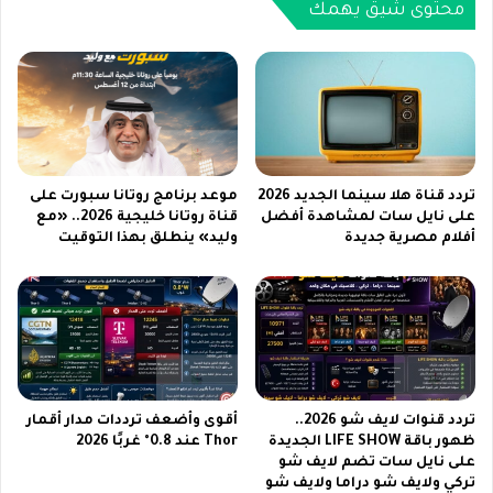
س
ر
محتوى شيق يهمك
ت
ن
ي
س
س
ي
ي
ة
ف
ا
ي
ل
ا
م
ل
ف
تردد قناة هلا سينما الجديد 2026
موعد برنامج روتانا سبورت على
ك
ت
على نايل سات لمشاهدة أفضل
قناة روتانا خليجية 2026.. «مع
و
أفلام مصرية جديدة
وليد» ينطلق بهذا التوقيت
و
ي
ح
ت
ة
2
ع
0
ل
2
ى
6
ا
ل
تردد قنوات لايف شو 2026..
أقوى وأضعف ترددات مدار أقمار
ه
ظهور باقة LIFE SHOW الجديدة
Thor عند 0.8° غربًا 2026
و
على نايل سات تضم لايف شو
ت
تركي ولايف شو دراما ولايف شو