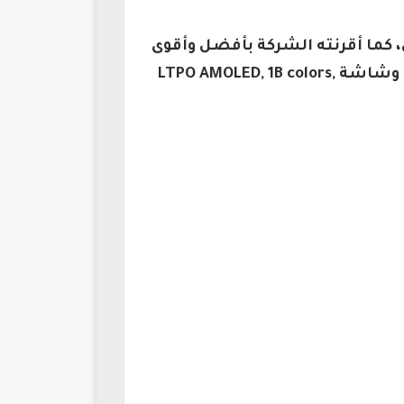
ة منها بمستشعر 1 بوصة من الجيل الثاني، كما أقرنته الشركة بأفضل وأقوى
معالج من كوالكم الأمريكية Qualcomm -AB Snapdragon 8 Gen 3؛ إضافة إلى 16 جيجا رامات، وشاشة LTPO AMOLED, 1B colors,