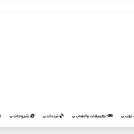
 توب
تطبيقات وألعاب
ترددات
شروحات
ا