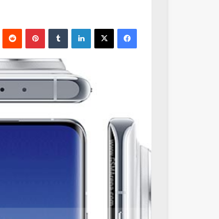
فيسبوك
‫X
لينكدإن
‏Tumblr
بينتيريست
‏Reddit