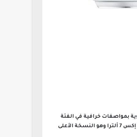
ية بمواصفات خرافية في الفئة
المتوسطة والفلاجشيب؛ ومن أجل ذلك أطلق التنين الصيني Oppo Find X7 Ultra أوبو فايند إكس 7 ألترا وهو النسخة الأعلى