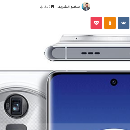
سامح الشريف
2 دقائق
‏VKontakte
Odnoklassniki
‫Pocket