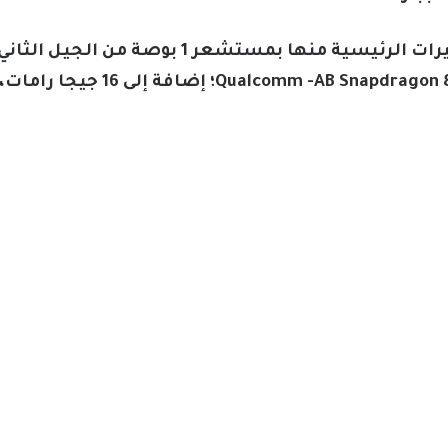
يأتي هاتف Oppo Find X7 Ultra بكاميرات الرئيسي