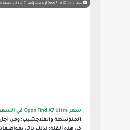
سعر Oppo Find X7 Ultra أوبو فايند إكس 7 ألترا في السعودية
سعر Oppo Find X7 Ultra في السعودية
في هذه الفئة؛ لذلك يأتي بمواصفات 