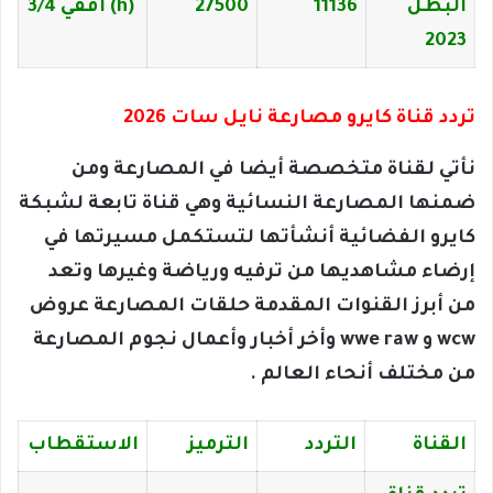
البطل
11136
27500
(h) أفقي 3/4
2023
تردد قناة كايرو مصارعة نايل سات 2026
نأتي لقناة متخصصة أيضا في المصارعة ومن
ضمنها المصارعة النسائية وهي قناة تابعة لشبكة
كايرو الفضائية أنشأتها لتستكمل مسيرتها في
إرضاء مشاهديها من ترفيه ورياضة وغيرها وتعد
من أبرز القنوات المقدمة حلقات المصارعة عروض
wcw و wwe raw وأخر أخبار وأعمال نجوم المصارعة
من مختلف أنحاء العالم .
القناة
التردد
الترميز
الاستقطاب