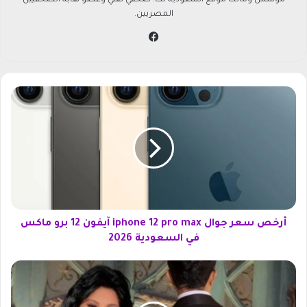
مؤسس ومالك موقع السعودية تك. صحفي تقني وعضو نقابة الصحفيين
المصريين.
في
سب
وك
أ
ر
خ
ص
س
ع
ر
ج
و
ا
أرخص سعر جوال iphone 12 pro max آيفون 12 برو ماكس
ل
في السعودية 2026
i
p
ح
h
ل
o
ق