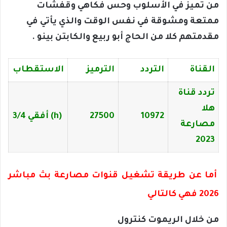
من تميز في الأسلوب وحس فكاهي وقفشات
ممتعة ومشوقة في نفس الوقت والذي يأتي في
مقدمتهم كلا من الحاج أبو ربيع والكابتن بينو .
القناة
التردد
الترميز
الاستقطاب
تردد قناة
هلا
10972
27500
(h) أفقي 3/4
مصارعة
2023
أما عن طريقة تشغيل قنوات مصارعة بث مباشر
2026 فهي كالتالي
من خلال الريموت كنترول