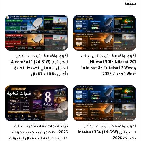
سيما
ك
ا
س
ل
ف
س
ي
ع
ا
ا
ل
د
س
ة
ع
ك
أقوى وأضعف تردد نايل سات
أقوى وأضعف ترددات القمر
و
ا
Nilesat 201 وNilesat 301
الجزائري AlcomSat 1 (24.8°W)..
د
م
وEutelsat 7 West وEutelsat 8
الدليل العملي لضبط الطبق
ي
ل
West تحديث 2026
بأعلى دقة استقبال
ة
ة
2
0
2
6
أقوى وأضعف ترددات القمر
تردد قنوات ثمانية عرب سات
الإسباني Intelsat 35e (34.5°W)
2026.. ظهور تردد جديد بجودة
تحديث 2026
عالية وكيفية استقبال القنوات