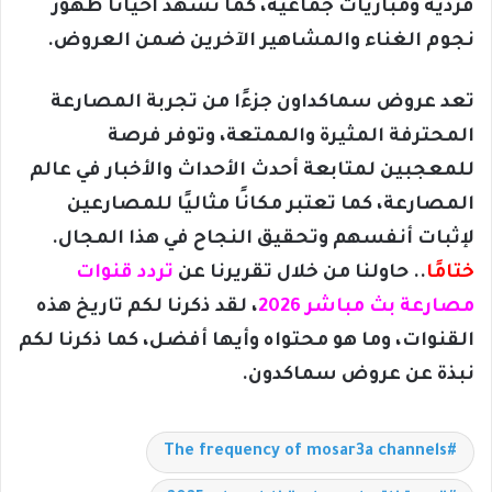
فردية ومباريات جماعية، كما تشهد أحيانًا ظهور
نجوم الغناء والمشاهير الآخرين ضمن العروض.
تعد عروض سماكداون جزءًا من تجربة المصارعة
المحترفة المثيرة والممتعة، وتوفر فرصة
للمعجبين لمتابعة أحدث الأحداث والأخبار في عالم
المصارعة، كما تعتبر مكانًا مثاليًا للمصارعين
لإثبات أنفسهم وتحقيق النجاح في هذا المجال.
ختامًا
.. حاولنا من خلال تقريرنا عن
تردد قنوات
مصارعة بث مباشر 2026
، لقد
ذكرنا لكم تاريخ هذه
القنوات، وما هو محتواه وأيها أفضل، كما ذكرنا لكم
نبذة عن عروض سماكدون.
The frequency of mosar3a channels