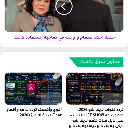
n
ة
e
أ
1
ح
2
م
p
د
r
ع
o
ص
حلقة أحمد عصام وزوجته في صاحبة السعادة كاملة
m
ا
a
م
x
و
آ
محتوى شيق يهمك
ز
ي
و
ف
ج
و
ت
ن
ه
1
ف
2
ي
ب
ص
ر
ا
تردد قنوات لايف شو 2026..
أقوى وأضعف ترددات مدار أقمار
و
ظهور باقة LIFE SHOW الجديدة
Thor عند 0.8° غربًا 2026
ح
على نايل سات تضم لايف شو
م
ب
تركي ولايف شو دراما ولايف شو
ا
ة