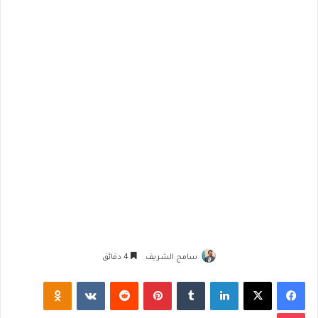
سامح الشريف
4 دقائق
فيسبوك
‫X
لينكدإن
‏Tumblr
بينتيريست
‏Reddit
‏VKontakte
Odnoklassniki
‫Pocket