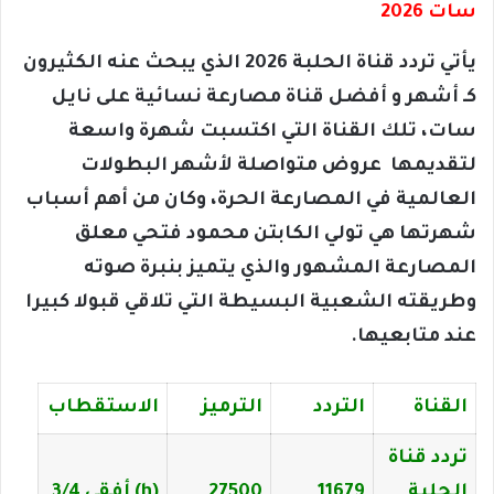
سات 2026
يأتي تردد قناة الحلبة 2026 الذي يبحث عنه الكثيرون
كـ أشهر و أفضل قناة مصارعة نسائية على نايل
سات، تلك القناة التي اكتسبت شهرة واسعة
لتقديمها عروض متواصلة لأشهر البطولات
العالمية في المصارعة الحرة، وكان من أهم أسباب
شهرتها هي تولي الكابتن محمود فتحي معلق
المصارعة المشهور والذي يتميز بنبرة صوته
وطريقته الشعبية البسيطة التي تلاقي قبولا كبيرا
عند متابعيها.
القناة
التردد
الترميز
الاستقطاب
تردد قناة
الحلبة
11679
27500
(h) أفقي 3/4