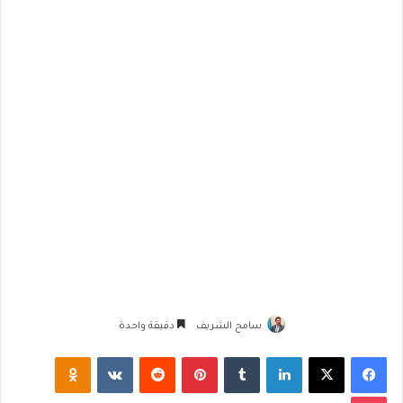
سامح الشريف
دقيقة واحدة
فيسبوك
‫X
لينكدإن
‏Tumblr
بينتيريست
‏Reddit
‏VKontakte
Odnoklassniki
‫Pocket