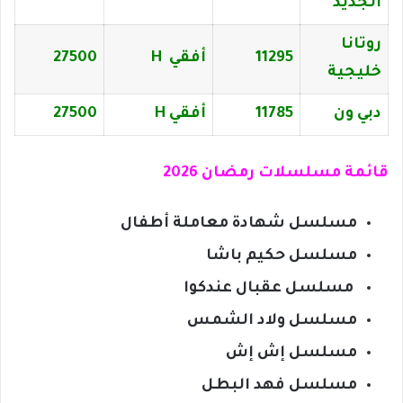
الجديد
روتانا
11295
أفقي H
27500
خليجية
دبي ون
11785
أفقي H
27500
قائمة مسلسلات رمضان 2026
مسلسل شهادة معاملة أطفال
مسلسل حكيم باشا
مسلسل عقبال عندكوا
مسلسل ولاد الشمس
مسلسل إش إش
مسلسل فهد البطل