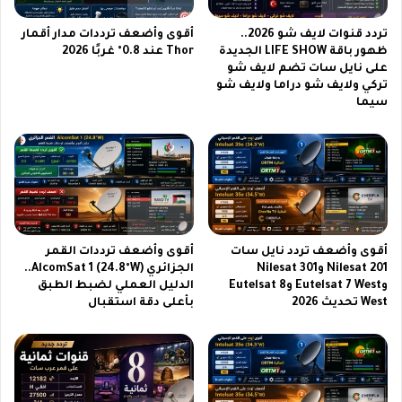
ج
ا
و
ل
تردد قنوات لايف شو 2026..
أقوى وأضعف ترددات مدار أقمار
د
س
ظهور باقة LIFE SHOW الجديدة
Thor عند 0.8° غربًا 2026
على نايل سات تضم لايف شو
ة
ع
تركي ولايف شو دراما ولايف شو
ع
و
سيما
ا
د
ل
ي
ي
ة
ة
2
2
0
0
2
2
6
3
.
أقوى وأضعف تردد نايل سات
أقوى وأضعف ترددات القمر
.
Nilesat 201 وNilesat 301
الجزائري AlcomSat 1 (24.8°W)..
ق
وEutelsat 7 West وEutelsat 8
الدليل العملي لضبط الطبق
ا
West تحديث 2026
بأعلى دقة استقبال
ئ
م
ة
ب
ا