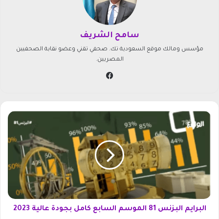
سامح الشريف
مؤسس ومالك موقع السعودية تك. صحفي تقني وعضو نقابة الصحفيين
المصريين.
في
سب
وك
ا
ل
ب
ر
ا
ي
م
ا
ل
ب
البرايم البزنس 81 الموسم السابع كامل بجودة عالية 2023
ز