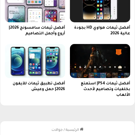
م
ا
ت
!
أفضل ثيمات هواوي HD بجودة
أفضل ثيمات سامسونج​ 2026|
عالية 2026
أروع وأجمل التصاميم
أفضل ثيمات PS4| استمتع
أفضل تطبيق ثيمات للآيفون​
بخلفيات وتصاميم لأحدث
2026| حمل وعيش
الألعاب