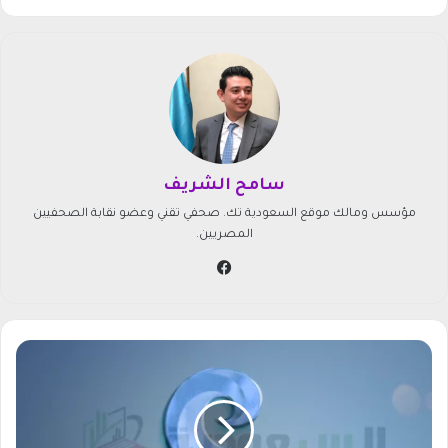
سامح الشريف
مؤسس ومالك موقع السعودية تك. صحفي تقني وعضو نقابة الصحفيين
المصريين.
في
سب
وك
ا
س
ت
ق
ب