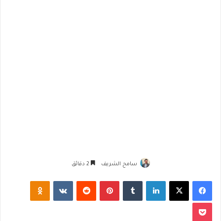
سامح الشريف
2 دقائق
فيسبوك
‫X
لينكدإن
‏Tumblr
بينتيريست
‏Reddit
‏VKontakte
Odnoklassniki
‫Pocket