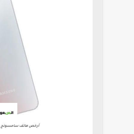
أرخص هاتف سامسونج يدعم 120 فري