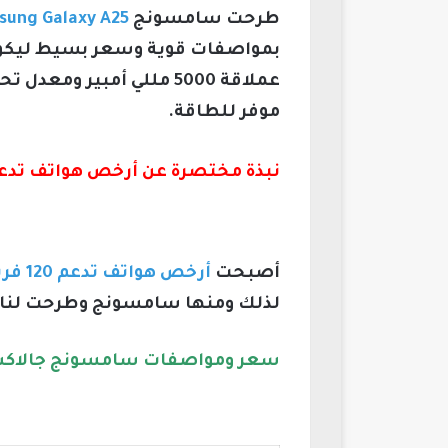
طرحت سامسونج
ung Galaxy A25
بمواصفات قوية وسعر بسيط ليكون
موفر للطاقة.
نبذة مختصرة عن أرخص هواتف تدعم 120 فريم بب
أصبحت
أرخص هواتف تدعم 120 فريم ببجي
لذلك ومنها سامسونج وطرحت لنا في أواخر عام 2023 أرخص هاتف سامس
سعر ومواصفات سامسونج جالاكسي sung Galaxy A25