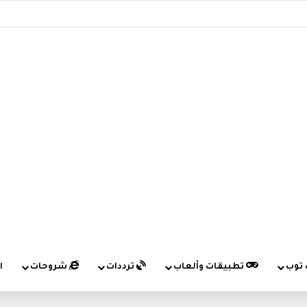
 توب
تطبيقات وألعاب
ترددات
شروحات
ا