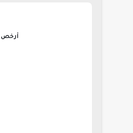
أرخص هاتف سا