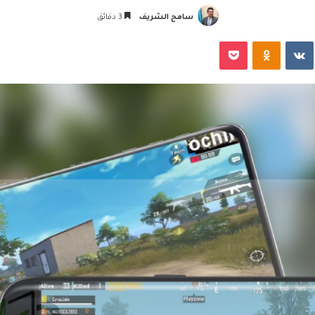
سامح الشريف
3 دقائق
‏VKontakte
Odnoklassniki
‫Pocket