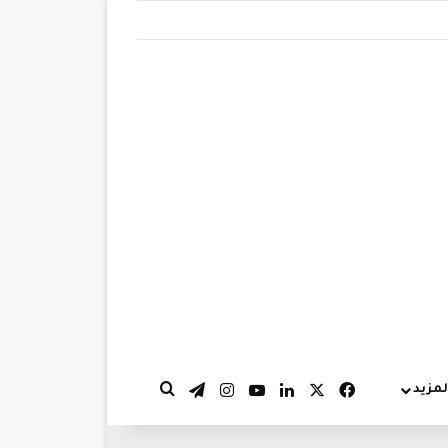
‫X
فيسبوك
لينكدإن
‫YouTube
انستقرام
تيلقرام
لمزيد
بحث عن