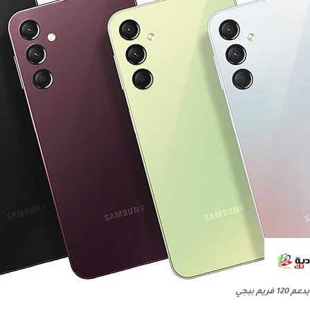
م ببجي