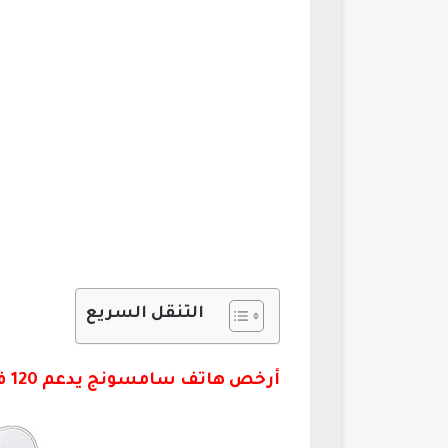
التنقل السريع
أرخص هاتف سامسونج يدعم 120 فريم ببجي: