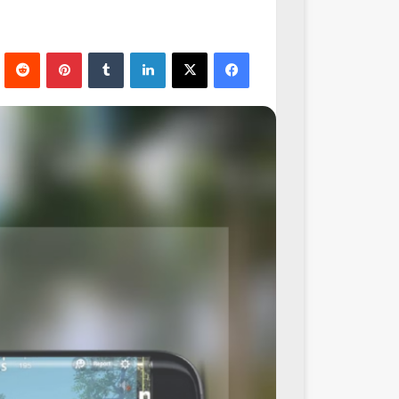
فيسبوك
‫X
لينكدإن
‏Tumblr
بينتيريست
‏Reddit