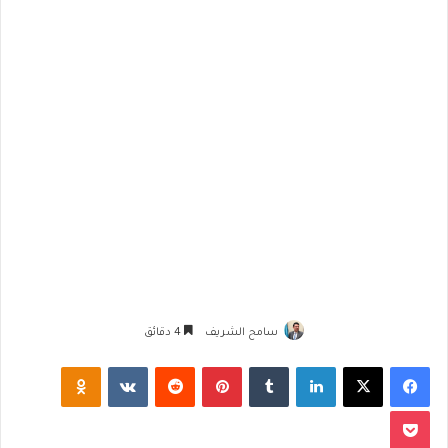
سامح الشريف
4 دقائق
فيسبوك
‫X
لينكدإن
‏Tumblr
بينتيريست
‏Reddit
‏VKontakte
Odnoklassniki
‫Pocket