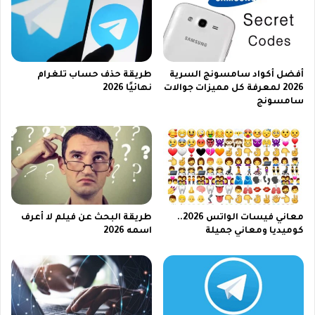
ك
ة
»
2
2
0
0
2
2
6
أفضل أكواد سامسونج السرية
طريقة حذف حساب تلغرام
6
|
2026 لمعرفة كل مميزات جوالات
نهائيًا 2026
ب
سامسونج
ـ
3
5
0
0
ر
ي
ا
معاني فيسات الواتس 2026..
طريقة البحث عن فيلم لا أعرف
ل
كوميديا ومعاني جميلة
اسمه 2026
!