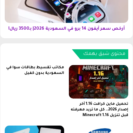
ا
ع
ة
ر
ا
آ
ل
ي
س
ف
أرخص سعر آيفون 14 برو في السعودية 2026| بـ3500 ريال!
ك
و
ر
ن
ي
1
ة
محتوى شيق يهمك
4
«
ب
أ
ر
مكاتب تقسيط بطاقات سوا في
ف
و
السعودية بدون كفيل
ل
ف
ا
ي
م
ا
-
ل
ك
س
تحميل ماين كرافت 1.16 آخر
ل
إصدار 2026.. كل ما تريد معرفته
ع
قبل تنزيل Minecraft 1.16
ا
و
س
د
ي
ي