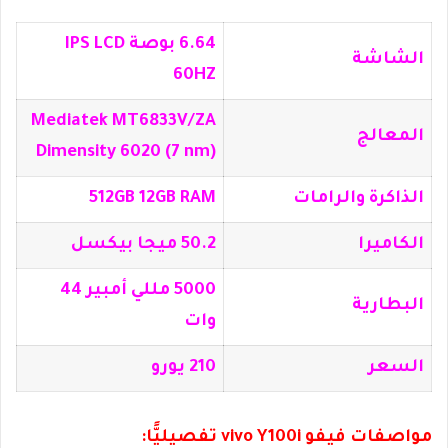
6.64 بوصة IPS LCD
الشاشة
60HZ
Mediatek MT6833V/ZA
المعالج
Dimensity 6020 (7 nm)
الذاكرة والرامات
512GB 12GB RAM
الكاميرا
50.2 ميجا بيكسل
5000 مللي أمبير 44
البطارية
وات
السعر
210 يورو
مواصفات فيفو vivo Y100i تفصيليًّا: