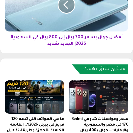
ل
ج
س
و
ع
ا
و
ل
د
ب
ي
س
أفضل جوال بسعر 700 ريال إلى 800 ريال في السعودية
2
ع
2026| الجديد شديد
0
ر
2
7
6
0
|
0
محتوى شيق يهمك
6
ر
ج
ي
ي
ا
ج
ل
ا
إ
ر
ل
ا
ى
م
8
سعر ومواصفات شاومي Redmi
ما هي الهواتف التي تدعم 120
ا
0
17C في مصر والسعودية
فريم في ببجي 2026؟.. القائمة
ت
والإمارات.. جوال بـ400 ريال
الكاملة للأجهزة وطريقة تفعيل
0