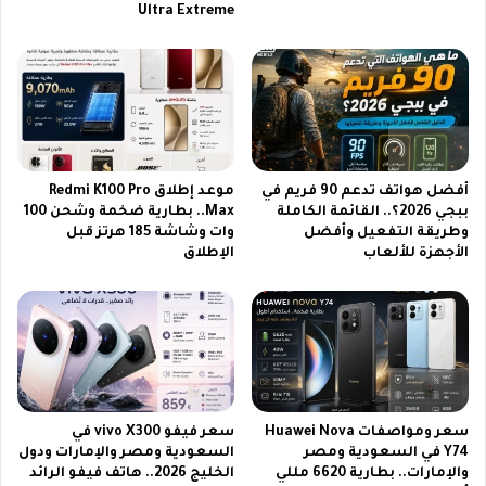
Ultra Extreme
و
ر
2
ي
5
ا
6
ل
ج
ف
ي
ي
ج
ا
ا
ل
أفضل هواتف تدعم 90 فريم في
موعد إطلاق Redmi K100 Pro
م
س
ببجي 2026؟.. القائمة الكاملة
Max.. بطارية ضخمة وشحن 100
س
ع
وطريقة التفعيل وأفضل
وات وشاشة 185 هرتز قبل
ا
و
الأجهزة للألعاب
الإطلاق
ح
د
ة
ي
ة
2
0
2
6
|
سعر ومواصفات Huawei Nova
سعر فيفو vivo X300 في
ا
Y74 في السعودية ومصر
السعودية ومصر والإمارات ودول
ل
والإمارات.. بطارية 6620 مللي
الخليج 2026.. هاتف فيفو الرائد