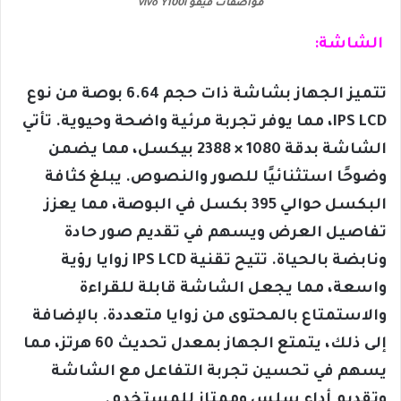
مواصفات فيفو vivo Y100i
الشاشة:
تتميز الجهاز بشاشة ذات حجم 6.64 بوصة من نوع
IPS LCD، مما يوفر تجربة مرئية واضحة وحيوية. تأتي
الشاشة بدقة 1080 × 2388 بيكسل، مما يضمن
وضوحًا استثنائيًا للصور والنصوص. يبلغ كثافة
البكسل حوالي 395 بكسل في البوصة، مما يعزز
تفاصيل العرض ويسهم في تقديم صور حادة
ونابضة بالحياة. تتيح تقنية IPS LCD زوايا رؤية
واسعة، مما يجعل الشاشة قابلة للقراءة
والاستمتاع بالمحتوى من زوايا متعددة. بالإضافة
إلى ذلك، يتمتع الجهاز بمعدل تحديث 60 هرتز، مما
يسهم في تحسين تجربة التفاعل مع الشاشة
وتقديم أداء سلس وممتاز للمستخدم.