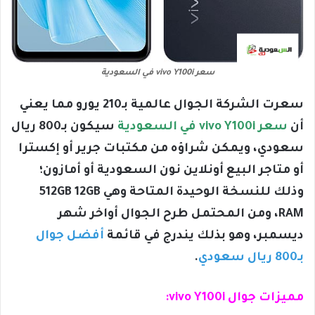
سعر vivo Y100i في السعودية
سعرت الشركة الجوال عالمية بـ210 يورو مما يعني
أن
سعر vivo Y100i في السعودية
سيكون بـ800 ريال
سعودي، ويمكن شراؤه من مكتبات جرير أو إكسترا
أو متاجر البيع أونلاين نون السعودية أو أمازون؛
وذلك للنسخة الوحيدة المتاحة وهي 512GB 12GB
RAM، ومن المحتمل طرح الجوال أواخر شهر
ديسمبر، وهو بذلك يندرج في قائمة
أفضل جوال
بـ800 ريال سعودي
.
مميزات جوال vivo Y100i: