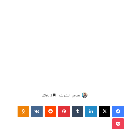
سامح الشريف
2 دقائق
فيسبوك
‫X
لينكدإن
‏Tumblr
بينتيريست
‏Reddit
‏VKontakte
Odnoklassniki
‫Pocket