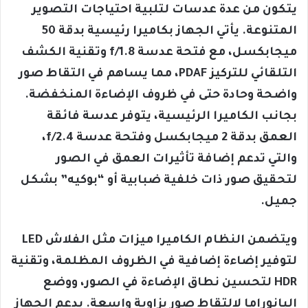
يتكون من عدة عدسات لتلبية احتياجات التصوير
المتنوعة. يأتي الجهاز بكاميرا رئيسية بدقة 50
ميجابكسل، مع فتحة عدسة f/1.8 وتقنية الكشف
التلقائي للتركيز PDAF، مما يساهم في التقاط صور
واضحة وحادة حتى في ظروف الإضاءة المنخفضة.
بجانب الكاميرا الرئيسية، يتوفر عدسة فائقة
العمق بدقة 2 ميجابكسل وفتحة عدسة f/2.4،
والتي تدعم إضافة تأثيرات العمق في الصور
لتحقيق صور ذات خلفية ضبابية أو “بوكيه” بشكل
جميل.
ويتضمن النظام الكاميرا ميزات مثل الفلاش LED
لتوفير إضاءة إضافية في الظروف المظلمة، وتقنية
HDR لتحسين نطاق الإضاءة في الصور، ووضع
البانوراما لالتقاط صور بزاوية واسعة. يدعم الجهاز