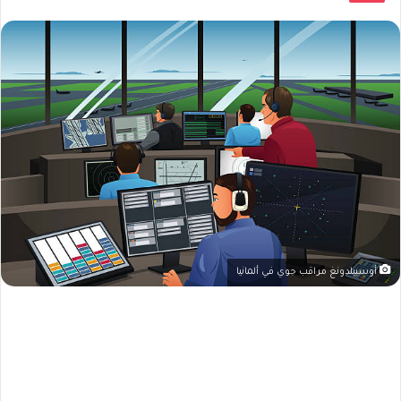
أوسبيلدونغ مراقب جوي في ألمانيا