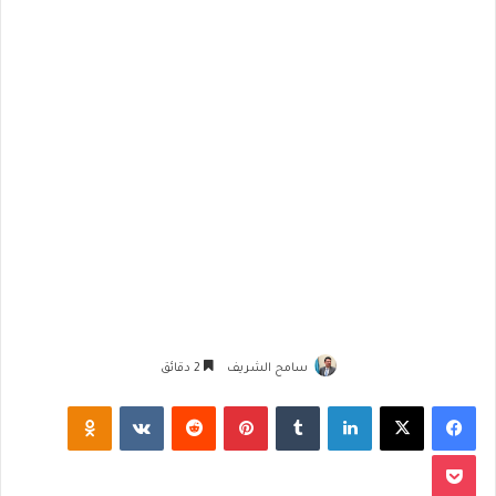
سامح الشريف
2 دقائق
فيسبوك
‫X
لينكدإن
‏Tumblr
بينتيريست
‏Reddit
‏VKontakte
Odnoklassniki
‫Pocket