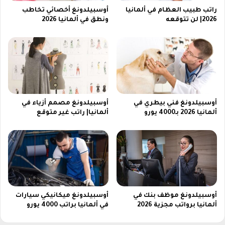
0
راتب طبيب العظام في ألمانيا
أوسبيلدونغ أخصائي تخاطب
ا
2
2026| لن تتوقعه
ونطق في ألمانيا 2026
ء
6
ا
ل
س
ي
ا
ر
ا
أوسبيلدونغ فني بيطري في
أوسبيلدونغ مصمم أزياء في
ت
ألمانيا 2026 بـ4000 يورو
ألمانيا| راتب غير متوقع
ف
ي
أ
ل
م
ا
ن
ي
أوسبيلدونغ موظف بنك في
أوسبيلدونغ ميكانيكي سيارات
ا
ألمانيا برواتب مجزية 2026
في ألمانيا براتب 4000 يورو