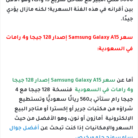
5000 مللي أمبير مغ شاحن سريع 15 وات، وهو الأقل
بين أقرانه في هذه الفئة السعرية؛ لكنه مازال يؤدي
جيدًا.
سعر Samsung Galaxy A15 إصدار 128 جيجا و4 رامات
في السعودية:
أما عن
سعر Samsung Galaxy A15 إصدار 128 جيجا
و4 رامات في السعودية
فنسخة 128 جيجا مع 4
جيجا رام ستأتي بـ560 ريالًا سعوديًّا وتستطيع
شراؤه من مكتبات جرير أو إكسترا أو متاجر البيع
الإلكترونية أمازون أو نون، وهو الأفضل من حيث
السعر والإمكانيات إذا كنت تبحث عن
أفضل جوال