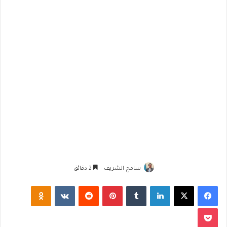
سامح الشريف
2 دقائق
فيسبوك
‫X
لينكدإن
‏Tumblr
بينتيريست
‏Reddit
‏VKontakte
Odnoklassniki
‫Pocket