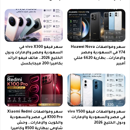
0
2
6
ل
ش
ر
ا
ء
سعر ومواصفات Huawei Nova
سعر فيفو vivo X300 في
ا
Y74 في السعودية ومصر
السعودية ومصر والإمارات ودول
ل
والإمارات.. بطارية 6620 مللي
الخليج 2026.. هاتف فيفو الرائد
س
أمبير
بكاميرا 200 ميجابكسل
ي
ا
ر
ا
ت
ف
ي
سعر ومواصفات فيفو vivo Y500
سعر ومواصفات Xiaomi Redmi
أ
في مصر والسعودية والإمارات
K100 Pro في مصر والسعودية
ل
ودول الخليج 2026
والكويت والإمارات.. وحش
م
شاومي ببطارية 8500 وكاميرا