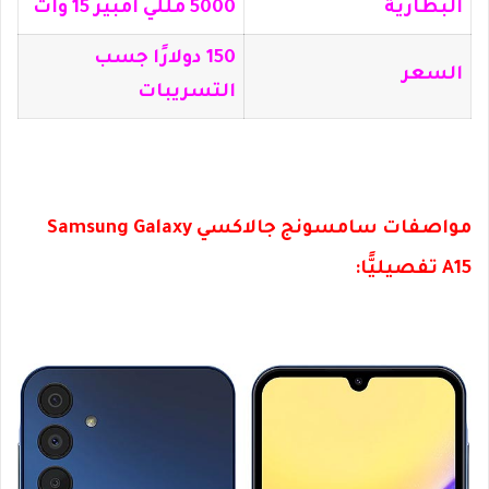
البطارية
5000 مللي أمبير 15 وات
150 دولارًا جسب
السعر
التسريبات
مواصفات سامسونج جالاكسي Samsung Galaxy
A15 تفصيليًّا: