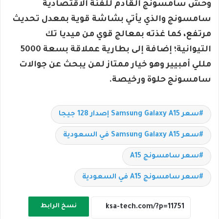
وحش سامسونج القادم للفئة الاقتصادية
سامسونج والذي يأتي بشاشة قوية بمعدل تحديث
مرتفع، كما غذته بمعالج قوي من ميديا تك
التيوانية؛ إضافة إلى بطارية عملاقة بسعة 5000
مللي أمبيير وهو خيار ممتاز لمن يبحث عن جوالات
سامسونج حلوة ورخيصة.
سعر Samsung Galaxy A15 إصدار 128 جيجا
سعر Samsung Galaxy A15 في السعودية
سعر سامسونج A15
سعر سامسونج A15 في السعودية
نسخ الرابط