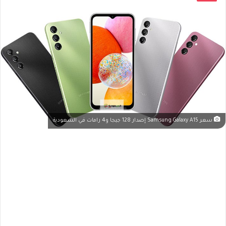
سعر Samsung Galaxy A15 إصدار 128 جيجا و4 رامات في السعودية