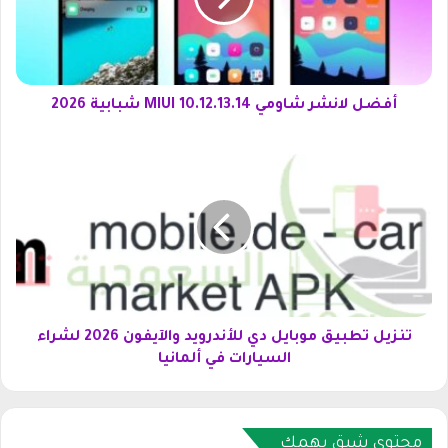
ا
ن
ش
ر
ش
أفضل لانشر شاومي 10.12.13.14 MIUI شبابية 2026
ا
و
ت
م
ن
ي
ز
1
ي
0
ل
.
ت
1
ط
2
ب
.
ي
1
ق
تنزيل تطبيق موبايل دي للأندرويد والآيفون 2026 لشراء
3
م
السيارات في ألمانيا
.
و
1
ب
4
ا
M
ي
محتوى شيق يهمك