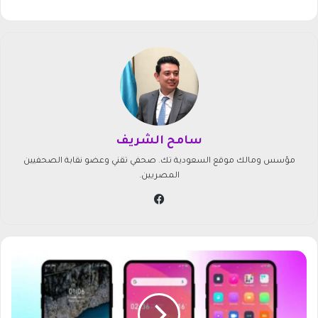
سامح الشريف
مؤسس ومالك موقع السعودية تك. صحفي تقني وعضو نقابة الصحفيين
المصريين.
في
سب
وك
أ
ف
ض
ل
ل