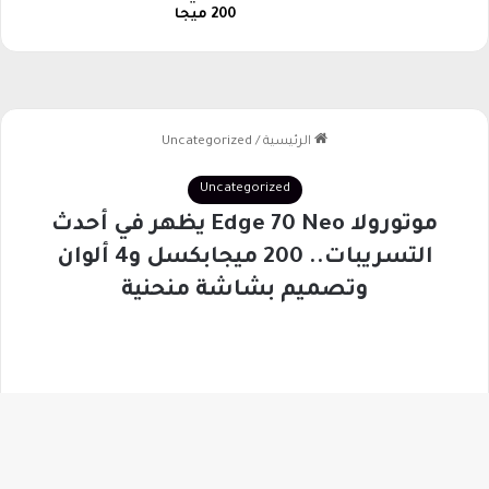
ا
200 ميجا
ن
ي
ا
زر