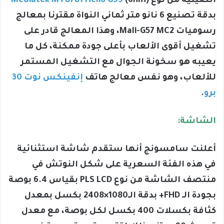
الصينية من نوع
(6nm)
Mediatek MT8781 Helio G99
بدقة تصنيع 6 نانو متر ثماني النواة مقترنا بمعالج
رسوميات Mali-G57 MC2، وهذا المعالج قادر على
تشغيل أقوى الألعاب بأعلى جودة ممكنة، كل ما
يعيبه هو سخونة الجوال مع التشغيل المستمر
للألعاب، وهو نفس معالج هاتف
إنفينكس نوت 30
برو
.
الشاشة:
أعلنت سامسونج أنها ستقدم شاشة استثنائية
في هذه الفئة السعرية على شكل النوتش في
منتصف الشاشة من نوع PLS LCD بقياس 6.4 بوصة
بجودة الـ FHD+ بدقة الـ1080×2408 بكسل بمعدل
كثافة بكسلات 400 بكسل لكل بوصة، مع معدل