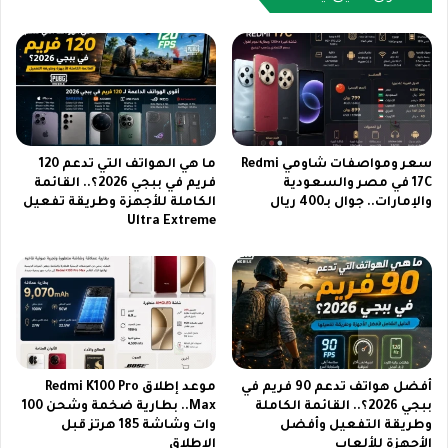
I
ل
U
د
I
ي
ش
ل
ب
ل
ا
أ
ب
ن
ي
د
سعر ومواصفات شاومي Redmi
ما هي الهواتف التي تدعم 120
ة
ر
17C في مصر والسعودية
فريم في ببجي 2026؟.. القائمة
والإمارات.. جوال بـ400 ريال
الكاملة للأجهزة وطريقة تفعيل
2
و
Ultra Extreme
0
ي
2
د
6
و
ا
ل
آ
ي
ف
أفضل هواتف تدعم 90 فريم في
موعد إطلاق Redmi K100 Pro
و
ببجي 2026؟.. القائمة الكاملة
Max.. بطارية ضخمة وشحن 100
ن
وطريقة التفعيل وأفضل
وات وشاشة 185 هرتز قبل
2
الأجهزة للألعاب
الإطلاق